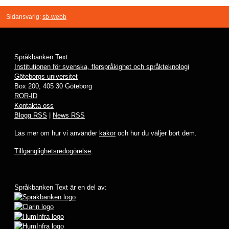
Sidansvarig:
sb-webb
Språkbanken Text
Institutionen för svenska, flerspråkighet och språkteknologi
Göteborgs universitet
Box 200, 405 30 Göteborg
ROR-ID
Kontakta oss
Blogg RSS
|
News RSS
Läs mer om hur vi använder
kakor
och hur du väljer bort dem.
Tillgänglighetsredogörelse
.
Språkbanken Text är en del av: