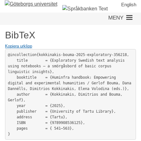
Hoppa
English
till
MENY
huvudinnehåll
BibTeX
Kopiera urklipp
@incollection{kokkinakis-bouma-2025-exploratory-356218,

	title        = {Exploratory Swedish text analysis 
using notebooks – a smörgåsbord of basic corpus 
linguistic insights},

	booktitle    = {Huminfra handbook: Empowering 
digital and experimental humanities / Gerlof Bouma, Dana 
Dannélls, Dimitrios Kokkinakis, Elena Volodina (eds.)},

	author       = {Kokkinakis, Dimitrios and Bouma, 
Gerlof},

	year         = {2025},

	publisher    = {University of Tartu Library},

	address      = {Tartu},

	ISBN         = {9789908536125},

	pages        = { 541–563},
