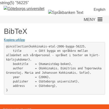
string(5) "56225"
Hoppa
till
English
huvudinnehåll
MENY
BibTeX
Kopiera urklipp
@incollection{kokkinakis-etal-2006-bygga-56225,

	title        = {Att bygga en språkbro mellan 
allmänhet och vårdpersonal - språket i texter om hjärt-
kärlsjukdomar},

	booktitle    = {Humanistdag-boken},

	author       = {Kokkinakis, Dimitrios and Toporowska 
Gronostaj, Maria and Johansson Kokkinakis, Sofie},

	year         = {2006},

	publisher    = {Göteborgs universitet},

	address      = {Göteborg},
