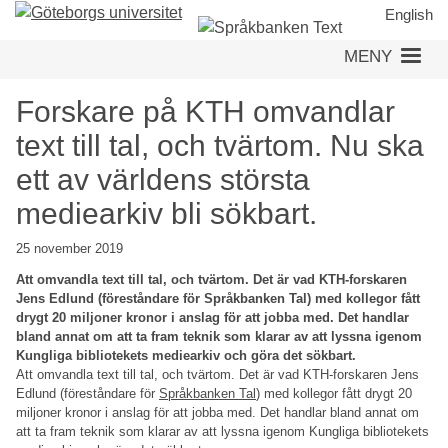
Hoppa
English
till
MENY
huvudinnehåll
Forskare på KTH omvandlar
text till tal, och tvärtom. Nu ska
ett av världens största
mediearkiv bli sökbart.
25 november 2019
Att omvandla text till tal, och tvärtom. Det är vad KTH-forskaren
Jens Edlund (föreståndare för Språkbanken Tal) med kollegor fått
drygt 20 miljoner kronor i anslag för att jobba med. Det handlar
bland annat om att ta fram teknik som klarar av att lyssna igenom
Kungliga bibliotekets mediearkiv och göra det sökbart.
Att omvandla text till tal, och tvärtom. Det är vad KTH-forskaren Jens
Edlund (föreståndare för
Språkbanken Tal
) med kollegor fått drygt 20
miljoner kronor i anslag för att jobba med. Det handlar bland annat om
att ta fram teknik som klarar av att lyssna igenom Kungliga bibliotekets