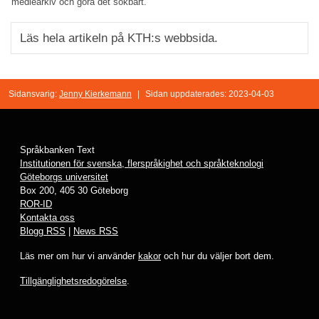
mediearkiv och göra det sökbart.
Läs hela artikeln på KTH:s webbsida.
Sidansvarig:
Jenny Kierkemann
|
Sidan uppdaterades: 2023-04-03
Språkbanken Text
Institutionen för svenska, flerspråkighet och språkteknologi
Göteborgs universitet
Box 200, 405 30 Göteborg
ROR-ID
Kontakta oss
Blogg RSS
|
News RSS
Läs mer om hur vi använder
kakor
och hur du väljer bort dem.
Tillgänglighetsredogörelse
.