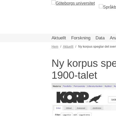
Hoppa
till
huvudinnehåll
Aktuellt
Forskning
Data
An
Hem
Aktuellt
Ny korpus speglar det sven
Länkstig
Ny korpus spe
1900-talet