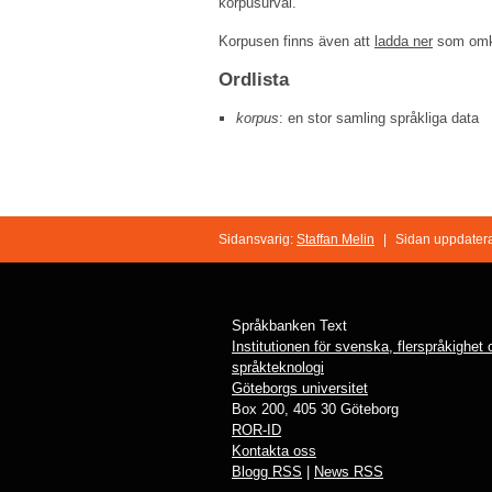
korpusurval.
Korpusen finns även att
ladda ner
som omka
Ordlista
korpus
: en stor samling språkliga data
Sidansvarig:
Staffan Melin
|
Sidan uppdater
Språkbanken Text
Institutionen för svenska, flerspråkighet
språkteknologi
Göteborgs universitet
Box 200, 405 30 Göteborg
ROR-ID
Kontakta oss
Blogg RSS
|
News RSS