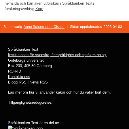
hemsida
och kan även utforskas i Språkbanken Texts
forskningsverktyg
Korp
.
Sidansvarig:
Anne Schumacher Olsson
|
Sidan uppdaterades: 2023-04-03
Språkbanken Text
Institutionen för svenska, flerspråkighet och språkteknologi
Göteborgs universitet
Box 200, 405 30 Göteborg
ROR-ID
Kontakta oss
Blogg RSS
|
News RSS
Läs mer om hur vi använder
kakor
och hur du väljer bort dem.
Tillgänglighetsredogörelse
.
Språkbanken Text är en del av: