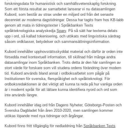
forskningsdata för humanistisk och samhällsvetenskaplig forskning.
Som ett första resultat av samarbetet lanserar vi nu datasamlingen
Kubord, som består av strax under en miljard ord från det senaste
decenniet av moderna dagstidningar. Dessa har tagits fram hos KB-labb
genom att mata in tidningstexter i Språkbanken Texts
språkteknologiska analyskedja
Sparv
. På så sätt har texterna delats
upp i ord, så kallad tokenisering, och utökats med lingvistiska särdrag
såsom ordklasser, betydelser och sammansättningsinformation.
Kubord innehåller upphovsrättsskyddat material och därför är orden inte
försedda med kontextuell information, till skillnad från många andra
datasamlingar inom Språkbanken. Trots detta är den här samlingen av
stort värde för forskare som vill studera ordens förändring över modern
tid. Kubord används bland annat i ordboksarbetet som pågår på
Institutionen för svenska, flerspråkighet och språkteknologi. För
ordboksredaktionen är det viktigt att kunna ta reda på hur vanliga orden
är i modernt språk för att lättare kunna identifiera nyord och ord som
inte används längre.
Kubord innehåller idag ord från Dagens Nyheter, Göteborgs-Posten och
Svenska Dagbladet från åren 2010-2020, men samlingen kommer
utökas löpande med nya tidningar och årgångar.
Kubord finns fritt tillgänglig för nedladdning från
Språkbanken Texts