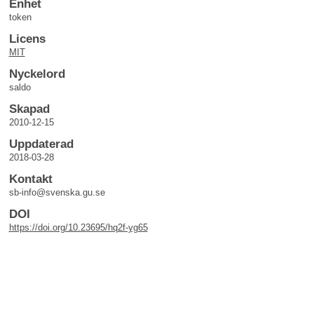
Enhet
token
Licens
MIT
Nyckelord
saldo
Skapad
2010-12-15
Uppdaterad
2018-03-28
Kontakt
sb-info@svenska.gu.se
DOI
https://doi.org/10.23695/hq2f-yg65