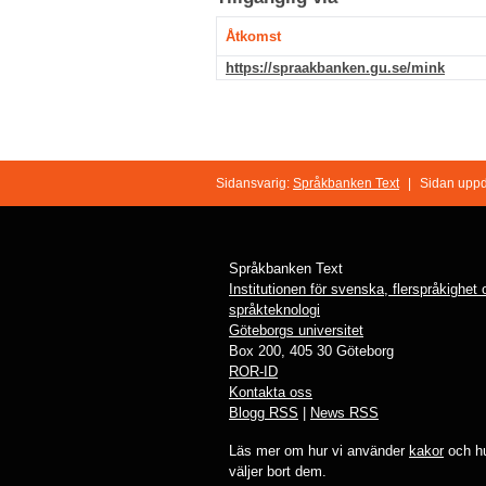
Åtkomst
https://spraakbanken.gu.se/mink
Sidansvarig:
Språkbanken Text
|
Sidan uppd
Språkbanken Text
Institutionen för svenska, flerspråkighet
språkteknologi
Göteborgs universitet
Box 200, 405 30 Göteborg
ROR-ID
Kontakta oss
Blogg RSS
|
News RSS
Läs mer om hur vi använder
kakor
och hu
väljer bort dem.