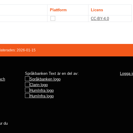
Plattform
Licens
CC-BY-4.0
aterades: 2026-01-15
Språkbanken Text är en del av:
Logga i
 och
r du