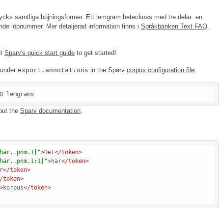
ttrycks samtliga böjningsformer. Ett lemgram betecknas med tre delar: en
ande löpnummer. Mer detaljerad information finns i
Språkbanken Text FAQ
.
ut
Sparv's quick start guide
to get started!
e under
export.annotations
in the Sparv
corpus configuration file
:
out the
Sparv documentation
.
här..pnm.1|"
>
Det
</
token
>
här..pnm.1:1|"
>
här
</
token
>
r
</
token
>
/
token
>
>
korpus
</
token
>