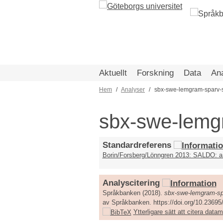
Hoppa
till
huvudinnehåll
Aktuellt
Forskning
Data
An
Hem
Analyser
sbx-swe-lemgram-sparv-
Länkstig
sbx-swe-lemg
Standardreferens
Borin/Forsberg/Lönngren 2013: SALDO: a 
Analyscitering
Språkbanken (2018).
sbx-swe-lemgram-sp
av Språkbanken. https://doi.org/10.23695
Ytterligare sätt att citera dat