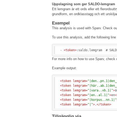
Uppslagning som ger SALDO-lemgram
Ett lemgram är ett ords eller ett flerordsu
grundform, en ordklasstagg och ett urskilj
Exempel
This analysis is used with Sparv. Check o
To use this analysis, add the following lin
- 
<
token
>
For more info on how to use Sparv, check 
Example output:
<
token
lemgram
=
"|den..pn.1|den_
<
token
lemgram
=
"|här..ab.1|den_
<
token
lemgram
=
"|vara..vb.1|"
>
ä
<
token
lemgram
=
"|en..al.1|"
>
en
<
<
token
lemgram
=
"|korpus..nn.1|"
<
token
lemgram
=
"|"
>
.
</
token
>
Tillgänglig via