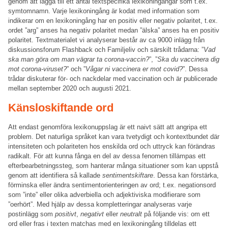
genom att lägga till ett antal textspecifika lexikoningångar som t.ex.
symtomnamn. Varje lexikoningång är kodat med information som
indikerar om en lexikoningång har en positiv eller negativ polaritet, t.ex.
ordet ”arg” anses ha negativ polaritet medan ”älska” anses ha en positiv
polaritet. Textmaterialet vi analyserar består av ca 9000 inlägg från
diskussionsforum Flashback och Familjeliv och särskilt trådarna: ”
Vad
ska man göra om man vägrar ta corona-vaccin?
”, ”
Ska du vaccinera dig
mot corona-viruset?
” och ”
Vågar ni vaccinera er mot covid?
”. Dessa
trådar diskuterar för- och nackdelar med vaccination och är publicerade
mellan september 2020 och augusti 2021.
Känsloskiftande ord
Att endast genomföra lexikonuppslag är ett naivt sätt att angripa ett
problem. Det naturliga språket kan vara tvetydigt och kontextbundet där
intensiteten och polariteten hos enskilda ord och uttryck kan förändras
radikalt. För att kunna fånga en del av dessa fenomen tillämpas ett
efterbearbetningssteg, som hanterar många situationer som kan uppstå
genom att identifiera så kallade
sentimentskiftare
. Dessa kan förstärka,
förminska eller ändra sentimentorienteringen av ord; t.ex. negationsord
som ”inte” eller olika adverbiella och adjektiviska modifierare som
”oerhört”. Med hjälp av dessa kompletteringar analyseras varje
postinlägg som
positivt
,
negativt
eller
neutralt
på följande vis: om ett
ord eller fras i texten matchas med en lexikoningång tilldelas ett