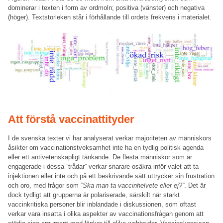
dominerar i texten i form av ordmoln; positiva (vänster) och negativa
(höger). Textstorleken står i förhållande till ordets frekvens i materialet.
Att förstå vaccinattityder
I de svenska texter vi har analyserat verkar majoriteten av människors
åsikter om vaccinationstveksamhet inte ha en tydlig politisk agenda
eller ett antivetenskapligt tänkande. De flesta människor som är
engagerade i dessa ”trådar” verkar snarare osäkra inför valet att ta
injektionen eller inte och på ett beskrivande sätt uttrycker sin frustration
och oro, med frågor som
”Ska man ta vaccinhelvete eller ej?”
. Det är
dock tydligt att grupperna är polariserade, särskilt när starkt
vaccinkritiska personer blir inblandade i diskussionen, som oftast
verkar vara insatta i olika aspekter av vaccinationsfrågan genom att