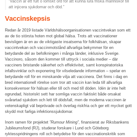
”Vaccin är ett fult o lömskt ord för att kunna lura friska människor till
att injicera sjukdomar och död.”
Vaccinskepsis
Redan år 2019 listade Världshälsoorganisationen vaccintvekan som ett
av de tio största hoten mot global hälsa. Trots att vaccinationer
bevisligen är en av de viktigaste insatserna för folkhälsan, skapar
vaccintvekan och vaccinmotstånd allvarliga bekymmer för en
betydande del av befolkningen i många länder, inklusive Sverige.
Vaccinoro, såsom den kommer till uttryck i sociala medier – där
vacciners bristande säkerhet och effektivitet, samt konspiratoriska
infallsvinklar och exponering för vilseledande information – spelar en
betydande roll för en minskande vilja att vaccinera. Det finns i dag en
bred internationell rörelse som tror att vaccin kan leda till allvarliga
konsekvenser för hälsan eller till och med till döden. Idén är inte helt
ogrundad, historiskt sett har somliga vaccin faktiskt både orsakat
svårartad sjukdom och lett till dödsfall, men de moderna vaccinen är
vetenskapligt väl beprövade och överlag riskfria och ger ett mycket gott
skydd mot farliga infektionssjukdomar.
Inom ramen för projektet
”Rumour Mining”
, finansierat av Riksbankens
Jubileumsfond (RJ), studerar forskare i Lund och Göteborg
ryktesspridningens roll och betydelse för den vaccinationskritik som