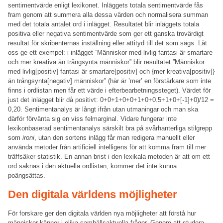
sentimentvärde enligt lexikonet. Inläggets totala sentimentvärde fås
fram genom att summera alla dessa värden och normalisera summan
med det totala antalet ord i inlägget. Resultatet blir inläggets totala
positiva eller negativa sentimentvärde som ger ett ganska trovärdigt
resultat för skribenternas inställning eller attityd till det som sägs. Låt
oss ge ett exempel: i inlägget ”Människor med livlig fantasi är smartare
och mer kreativa än trångsynta människor” blir resultatet ”Människor
med livlig[positiv] fantasi är smartare[positiv] och {mer kreativa[positiv]}
än trångsynta[negativ] människor” (här är ’mer’ en förstärkare som inte
finns i ordlistan men får ett värde i efterbearbetningssteget). Värdet för
just det inlägget blir då positivt: 0+0+1+0+0+1+0+0.5+1+0+[-1]+0)/12 =
0,20. Sentimentanalys är långt ifrån utan utmaningar och man ska
därför förvänta sig en viss felmarginal. Vidare fungerar inte
lexikonbaserad sentimentanalys särskilt bra på svårhanterliga stilgrepp
som
ironi
, utan den sortens inlägg får man redigera manuellt eller
använda metoder från artificiell intelligens för att komma fram till mer
träffsäker statistik. En annan brist i den lexikala metoden är att om ett
ord saknas i den aktuella ordlistan, kommer det inte kunna
poängsättas.
Den digitala världens möjligheter
För forskare ger den digitala världen nya möjligheter att förstå hur
människor känner i olika samhällsaktuella frågor. Genom att studera