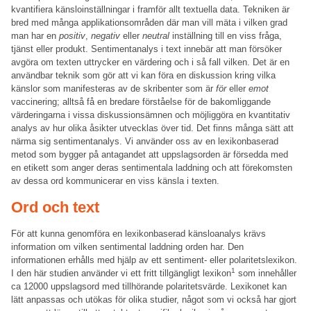
kvantifiera känsloinställningar i framför allt textuella data. Tekniken är
bred med många applikationsområden där man vill mäta i vilken grad
man har en
positiv
,
negativ
eller
neutral
inställning till en viss fråga,
tjänst eller produkt. Sentimentanalys i text innebär att man försöker
avgöra om texten uttrycker en värdering och i så fall vilken. Det är en
användbar teknik som gör att vi kan föra en diskussion kring vilka
känslor som manifesteras av de skribenter som är
för
eller
emot
vaccinering; alltså få en bredare förståelse för de bakomliggande
värderingarna i vissa diskussionsämnen och möjliggöra en kvantitativ
analys av hur olika åsikter utvecklas över tid. Det finns många sätt att
närma sig sentimentanalys. Vi använder oss av en lexikonbaserad
metod som bygger på antagandet att uppslagsorden är försedda med
en etikett som anger deras sentimentala laddning och att förekomsten
av dessa ord kommunicerar en viss känsla i texten.
Ord och text
För att kunna genomföra en lexikonbaserad känsloanalys krävs
information om vilken sentimental laddning orden har. Den
informationen erhålls med hjälp av ett sentiment- eller polaritetslexikon.
1
I den här studien använder vi ett fritt tillgängligt lexikon
som innehåller
ca 12000 uppslagsord med tillhörande polaritetsvärde. Lexikonet kan
lätt anpassas och utökas för olika studier, något som vi också har gjort