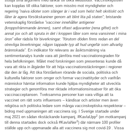
stödja sina argument med länkar till olika webbsidor. Vaccinskepsisen
kan kopplas till olika faktorer, som misstro mot myndigheter och
regering
”naiva idioter som slänger är i vad som helst helt okritiskt och
låter är agera försökskaniner genom att blint lita på staten”
; bristande
vetenskaplig förståelse
”vacciner innehåller antigener
(kroppsfrämmande ämnen), samt oftast adjuvanter (rena giftet) och
annat jox och att spruta in det i kroppen låter som rena vansinnet i mina
öron”
eller rädsla för biverkningar:
”förutom döden finns redan en del
otrevliga biverkningar, någon tappade typ all hud ungefär som allvarlig
brännskada”
. En indikator för relevans av åsiktsmätning via
sentimentanalys kunde vara att jämföra med vaccinationsgraden för
hela befolkningen. Målet med forskningen som presenteras kunde då
vara att rikta in åtgärder för att höja vaccinationstäckningen i regioner
där den är låg. Att öka förståelsen rörande de sociala, politiska och
kulturella faktorer som omger och formar vaccinattityder och varifrån
människor hämtar information kunde hjälpa myndigheter att utveckla
strategier och genomföra mer riktade informationsinsatser för att öka
vaccinacceptansen. Tveksamma personer kan vara villiga att ta
vaccinet om rätt sorts influensers – kändisar och artister men även
religiösa och politiska ledare som många vaccinskeptiska respekterar –
bidrog med uppmaningen att vaccinera sig. I Sverige startade under
2
maj 2021 en sådan rikstäckande kampanj, #KavlaUpp
(en motkampanj
3
till denna startades dock också #KavlaNer
) där närmare 100 profiler
ställde upp och uppmanade alla att vaccinera sig mot covid-19 . Vissa