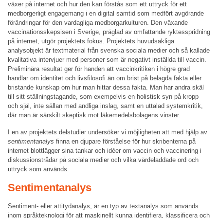
växer på internet och hur den kan förstås som ett uttryck för ett
medborgerligt engagemang i en digital samtid som medfört avgörande
förändringar för den vardagliga medborgarkulturen. Den växande
vaccinationsskepsisen i Sverige, präglad av omfattande ryktesspridning
på internet, utgör projektets fokus. Projektets huvudsakliga
analysobjekt är textmaterial från svenska sociala medier och så kallade
kvalitativa intervjuer med personer som är negativt inställda till vaccin.
Preliminära resultat ger för handen att vaccinkritiken i högre grad
handlar om identitet och livsfilosofi än om brist på belagda fakta eller
bristande kunskap om hur man hittar dessa fakta. Man har andra skäl
till sitt ställningstagande, som exempelvis en holistisk syn på kropp
och själ, inte sällan med andliga inslag, samt en uttalad systemkritik,
där man är särskilt skeptisk mot läkemedelsbolagens vinster.
I en av projektets delstudier undersöker vi möjligheten att med hjälp av
sentimentanalys
finna en djupare förståelse för hur skribenterna på
internet blottlägger sina tankar och idéer om vaccin och vaccinering i
diskussionstrådar på sociala medier och vilka värdeladdade ord och
uttryck som används.
Sentimentanalys
Sentiment- eller attitydanalys, är en typ av textanalys som används
inom språkteknologi för att maskinellt kunna identifiera, klassificera och