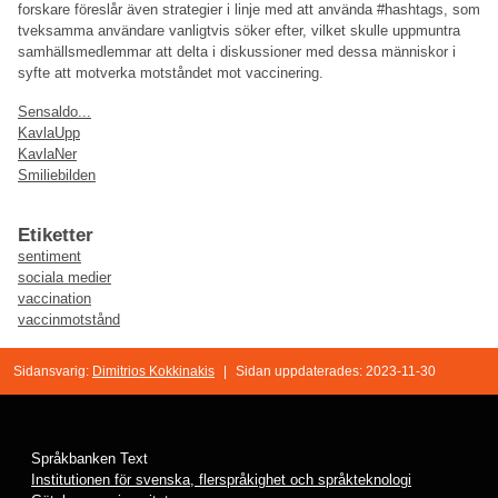
forskare föreslår även strategier i linje med att använda #hashtags, som
tveksamma användare vanligtvis söker efter, vilket skulle uppmuntra
samhällsmedlemmar att delta i diskussioner med dessa människor i
syfte att motverka motståndet mot vaccinering.
Sensaldo...
KavlaUpp
KavlaNer
Smiliebilden
Etiketter
sentiment
sociala medier
vaccination
vaccinmotstånd
Sidansvarig:
Dimitrios Kokkinakis
|
Sidan uppdaterades: 2023-11-30
Språkbanken Text
Institutionen för svenska, flerspråkighet och språkteknologi