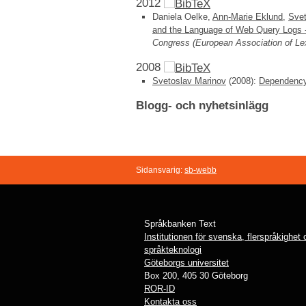
2012
Daniela Oelke,
Ann-Marie Eklund
,
Svet
and the Language of Web Query Logs -
Congress (European Association of Le
2008
Svetoslav Marinov
(2008):
Dependency-
Blogg- och nyhetsinlägg
Sidansvarig:
sb-webb
Språkbanken Text
Institutionen för svenska, flerspråkighet
språkteknologi
Göteborgs universitet
Box 200, 405 30 Göteborg
ROR-ID
Kontakta oss