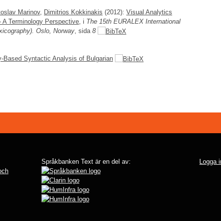
oslav Marinov
,
Dimitrios Kokkinakis
(2012):
Visual Analytics
 A Terminology Perspective
, i
The 15th EURALEX International
xicography). Oslo, Norway
, sida
8
Based Syntactic Analysis of Bulgarian
Språkbanken Text är en del av:
Logga i
 och