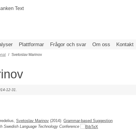
alyser
Plattformar
Frågor och svar
Om oss
Kontakt
onal
Svetoslav Marinov
inov
014-12-31
.
Fredelius,
Svetoslav Marinov
(2014):
Grammar-based Suggestion
fth Swedish Language Technology Conference