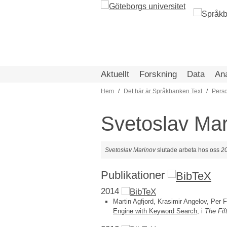
Hoppa
till
huvudinnehåll
Aktuellt
Forskning
Data
An
Hem
Det här är Språkbanken Text
Pers
Länkstig
Svetoslav Mar
Svetoslav Marinov
slutade arbeta hos oss
2
Publikationer
2014
Martin Agfjord, Krasimir Angelov, Per 
Engine with Keyword Search
, i
The Fi