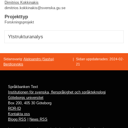
Dimitrios Kokkinakis
dimitrios.kokkinakis@svenska.gu.se
Projekttyp
Forskningsprojekt
Ytstrukturanalys
Sidansvarig:
Aleksandrs (Sasha)
|
Sidan uppdaterades: 2024-02-
Berdicevskis
21
Språkbanken Text
Institutionen för svenska, flerspråkighet och språkteknologi
Göteborgs universitet
Box 200, 405 30 Göteborg
ROR-ID
Kontakta oss
Blogg RSS
|
News RSS