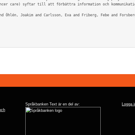
ncer care) syftar till att förbättra information och kommunikatio
Språkbanken Text är en del av:
Logga i
 och