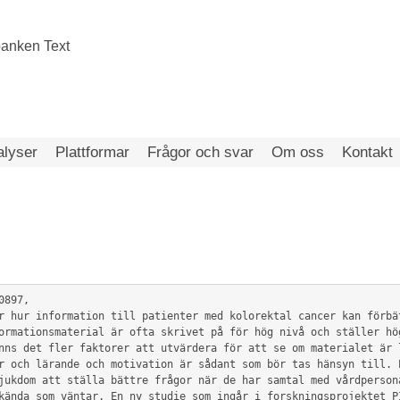
alyser
Plattformar
Frågor och svar
Om oss
Kontakt
897,

nns det fler faktorer att utvärdera för att se om materialet är l
r och lärande och motivation är sådant som bör tas hänsyn till. E
jukdom att ställa bättre frågor när de har samtal med vårdpersona
kända som väntar. En ny studie som ingår i forskningsprojektet PI