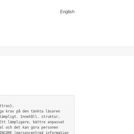
English
ämpligt. Innehåll, struktur, 
tt lämpligare, bättre anpassat 
l och det kan göra personen 
NCORE (personcentred information 