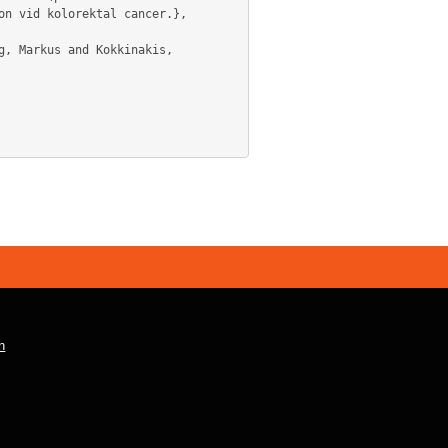
n vid kolorektal cancer.},

n