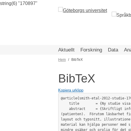
string(6) "170897"
Hoppa
till
huvudinnehåll
Aktuellt
Forskning
Data
An
Hem
BibTeX
Länkstig
BibTeX
Kopiera urklipp
@article{smith-etal-2012-studie-170
	title        = {Ny studie visar hur information till patienter med kolorektal cancer kan förbättras},

	abstract     = {Skriftligt informationsmaterial är ofta skrivet på för hög nivå och ställer höga krav på den tänkta läsaren 
(patienten).  Förutom läsbarhet fi
layout och typsnitt, illustratione
material kan hjälpa personer med s
mindre osäker och orolig för det o