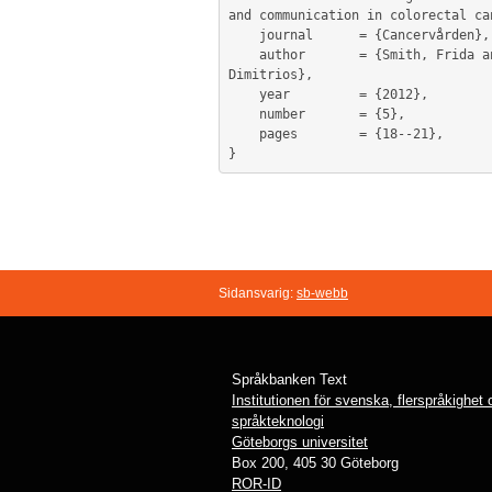
and communication in colorectal ca
	journal      = {Cancervården},

	author       = {Smith, Frida and Öhlén, Joakim and Carlsson, Eva and Friberg, Febe and Forsberg, Markus and Kokkinakis, 
Dimitrios},

	year         = {2012},

	number       = {5},

	pages        = {18--21},

Sidansvarig:
sb-webb
Språkbanken Text
Institutionen för svenska, flerspråkighet
språkteknologi
Göteborgs universitet
Box 200, 405 30 Göteborg
ROR-ID