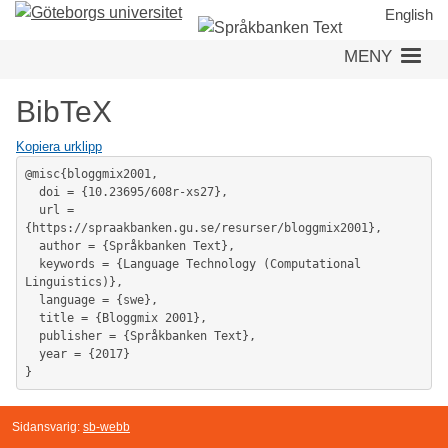
Hoppa
English
till
MENY
huvudinnehåll
BibTeX
Kopiera urklipp
@misc{bloggmix2001,

  doi = {10.23695/608r-xs27},

  url = 
{https://spraakbanken.gu.se/resurser/bloggmix2001},

  author = {Språkbanken Text},

  keywords = {Language Technology (Computational 
Linguistics)},

  language = {swe},

  title = {Bloggmix 2001},

  publisher = {Språkbanken Text},

  year = {2017}

}
Sidansvarig:
sb-webb