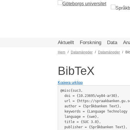
Hoppa
till
huvudinnehåll
Aktuellt
Forskning
Data
An
Hem
Datamängder
Datamängder
Bi
Länkstig
BibTeX
Kopiera urklipp
@misc{suc3,

  doi = {10.23695/wy84-ar30},

  url = {https://spraakbanken.gu.se/resurser/suc3},

  author = {Språkbanken Text},

  keywords = {Language Technology (Computational Linguistics)},

  language = {swe},

  title = {SUC 3.0},

  publisher = {Språkbanken Text},
