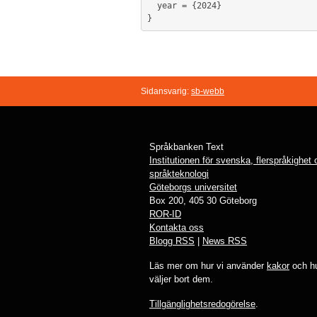
  year = {2024}

}
Sidansvarig:
sb-webb
Språkbanken Text
Institutionen för svenska, flerspråkighet
språkteknologi
Göteborgs universitet
Box 200, 405 30 Göteborg
ROR-ID
Kontakta oss
Blogg RSS
|
News RSS
Läs mer om hur vi använder
kakor
och hu
väljer bort dem.
Tillgänglighetsredogörelse
.