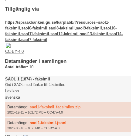
Tillgänglig via
https://spraakbanken.gu.se/karplabb/?resources=saol1-
faksimil,saol6-faksimil,saol8-faksimil,saol9-faksimil,saol10-
faksimil,saol11-faksimil,saol12-faksimil,saol13-faksimil,saol14-
faksimil,saol7-faksimil
CC-BY-4.0
Datamängder i samlingen
Antal träffar:
10
SAOL 1 (1874) - faksimil
Ord i SAOL med länkar till faksimiler.
Lexikon
svenska
Datamängd:
saol1-faksimil_facsimiles.zip
2025-12-11 – 102.72 MB – CC-BY-4.0
Datamängd:
saol1-faksimil.jsonl
2026-06-10 – 8.56 MB – CC-BY-4.0