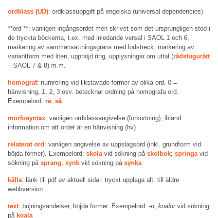
ordklass (UD)
: ordklassuppgift på engelska (universal dependencies)
**ord **: vanligen ingångsordet men skrivet som det ursprungligen stod i
de tryckta böckerna, t.ex. med inledande versal i SAOL 1 och 6,
markering av sammansättningsgräns med lodstreck, markering av
variantform med liten, upphöjd ring, upplysningar om uttal (
rådstugurätt
– SAOL 7 & 8) m.m.
homograf
: numrering vid likstavade former av olika ord. 0 =
hänvisning, 1, 2, 3 osv. betecknar ordning på homografa ord.
Exempelord:
rå
,
så
morfosyntax
: vanligen ordklassangivelse (förkortning), ibland
information om att ordet är en hänvisning (hv)
relaterat ord
: vanligen angivelse av uppslagsord (inkl. grundform vid
böjda former). Exempelord:
skola
vid sökning på
skolbok
;
springa
vid
sökning på
sprang
,
synk
vid sökning på
synka
källa
: länk till pdf av aktuell sida i tryckt upplaga alt. till äldre
webbversion
text
: böjningsändelser, böjda former. Exempelord:
-n
,
koalor
vid sökning
på
koala