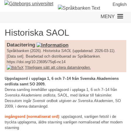
Hoppa
English
till
MENY
huvudinnehåll
Historiska SAOL
Datacitering
Språkbanken (2026).
Historiska SAOL
(uppdaterad: 2026-03-11).
[Data set]. Bearbetad och distribuerad av Språkbanken.
https://doi.org/10.23695/75q6-nc14
Ytterligare sätt att citera datamängden.
Uppslagsord i upplaga 1, 6 och 7–14 från Svenska Akademiens
ordlista samt SO 2009.
Denna samling innehåller uppslagsord i upplaga 1, 6 och 7–14 från
Svenska Akademiens ordlista
, SAOL, med länkar till faksimiler.
Dessutom ingår
Svensk ordbok utgiven av Svenska Akademien
, SO
2009, i denna datamängd.
ingångsord (normaliserat ord)
: uppslagsord, vanligen fetstil i de
tryckta upplagorna, äldre stavning vanligen normaliserad efter modern
stavning