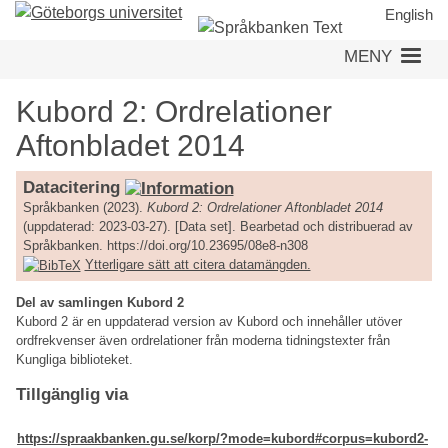
Hoppa
English
till
MENY
huvudinnehåll
Kubord 2: Ordrelationer
Aftonbladet 2014
Datacitering
Språkbanken (2023).
Kubord 2: Ordrelationer Aftonbladet 2014
(uppdaterad: 2023-03-27). [Data set]. Bearbetad och distribuerad av
Språkbanken. https://doi.org/10.23695/08e8-n308
Ytterligare sätt att citera datamängden.
Del av samlingen Kubord 2
Kubord 2 är en uppdaterad version av Kubord och innehåller utöver
ordfrekvenser även ordrelationer från moderna tidningstexter från
Kungliga biblioteket.
Tillgänglig via
https://spraakbanken.gu.se/korp/?mode=kubord#corpus=kubord2-