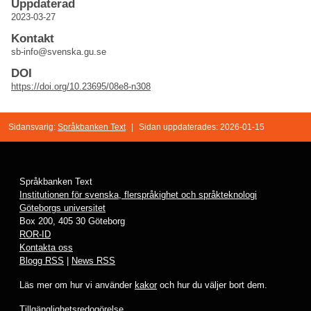
Uppdaterad
2023-03-27
Kontakt
sb-info@svenska.gu.se
DOI
https://doi.org/10.23695/08e8-n308
Sidansvarig:
Språkbanken Text
|
Sidan uppdaterades: 2026-01-15
Språkbanken Text
Institutionen för svenska, flerspråkighet och språkteknologi
Göteborgs universitet
Box 200, 405 30 Göteborg
ROR-ID
Kontakta oss
Blogg RSS
|
News RSS
Läs mer om hur vi använder
kakor
och hur du väljer bort dem.
Tillgänglighetsredogörelse
.