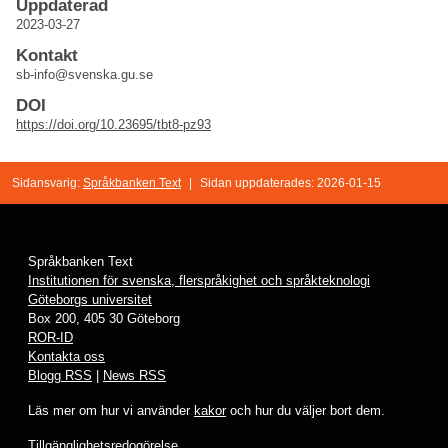
Uppdaterad
2023-03-27
Kontakt
sb-info@svenska.gu.se
DOI
https://doi.org/10.23695/tbt8-pz93
Sidansvarig:
Språkbanken Text
|
Sidan uppdaterades: 2026-01-15
Språkbanken Text
Institutionen för svenska, flerspråkighet och språkteknologi
Göteborgs universitet
Box 200, 405 30 Göteborg
ROR-ID
Kontakta oss
Blogg RSS
|
News RSS
Läs mer om hur vi använder
kakor
och hur du väljer bort dem.
Tillgänglighetsredogörelse
.