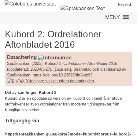
Hoppa
English
till
MENY
huvudinnehåll
Kubord 2: Ordrelationer
Aftonbladet 2016
Datacitering
Språkbanken (2023).
Kubord 2: Ordrelationer Aftonbladet 2016
(uppdaterad: 2023-03-27). [Data set]. Bearbetad och distribuerad av
Språkbanken. https://doi.org/10.23695/tbt8-pz93
Ytterligare sätt att citera datamängden.
Del av samlingen Kubord 2
Kubord 2 är en uppdaterad version av Kubord och innehåller utöver
ordfrekvenser även ordrelationer från moderna tidningstexter från
Kungliga biblioteket.
Tillgänglig via
https://spraakbanken.gu.se/korp/?mode=kubord#corpus=kubord2-