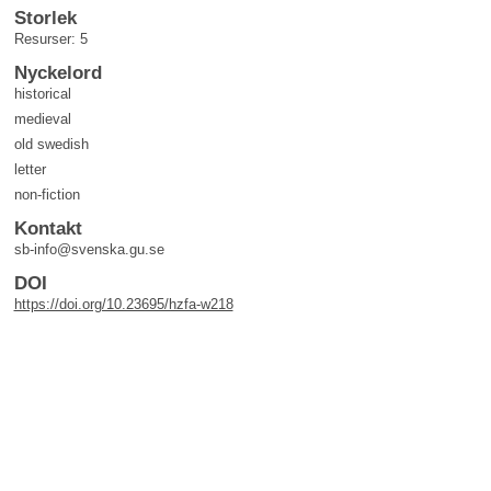
Storlek
Resurser: 5
Nyckelord
historical
medieval
old swedish
letter
non-fiction
Kontakt
sb-info@svenska.gu.se
DOI
https://doi.org/10.23695/hzfa-w218