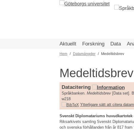
Hoppa
till
huvudinnehåll
Aktuellt
Forskning
Data
An
Hem
Datamängder
Medeltidsbrev
Länkstig
Medeltidsbrev
Datacitering
Språkbanken.
Medeltidsbrev
[Data set]. B
w218
Ytterligare sätt att citera dat
Svenskt Diplomatariums huvudkartotek 
Riksarkivets samling Svenskt Diplomatariu
och svenska förhållanden från år 817 fram t