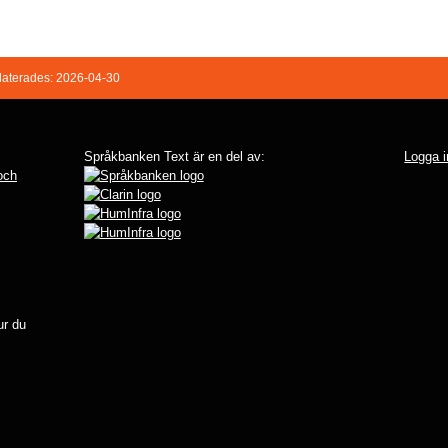
aterades: 2026-04-30
Språkbanken Text är en del av:
Logga i
 och
r du