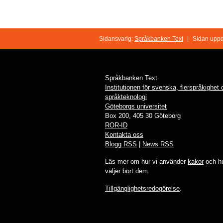
Sidansvarig:
Språkbanken Text
|
Sidan uppd
Språkbanken Text
Institutionen för svenska, flerspråkighet
språkteknologi
Göteborgs universitet
Box 200, 405 30 Göteborg
ROR-ID
Kontakta oss
Blogg RSS
|
News RSS
Läs mer om hur vi använder
kakor
och hu
väljer bort dem.
Tillgänglighetsredogörelse
.