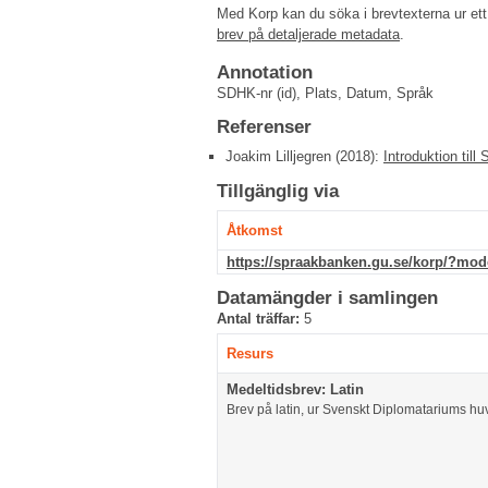
Med Korp kan du söka i brevtexterna ur ett
brev på detaljerade metadata
.
Annotation
SDHK-nr (id), Plats, Datum, Språk
Referenser
Joakim Lilljegren (2018):
Introduktion till
Tillgänglig via
Åtkomst
https://spraakbanken.gu.se/korp/?mo
Datamängder i samlingen
Antal träffar:
5
Resurs
Medeltidsbrev: Latin
Brev på latin, ur Svenskt Diplomatariums h