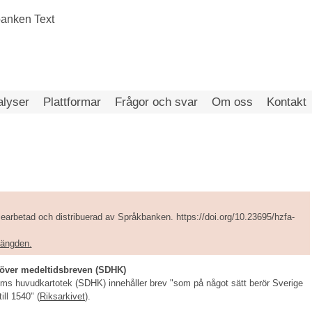
alyser
Plattformar
Frågor och svar
Om oss
Kontakt
earbetad och distribuerad av Språkbanken. https://doi.org/10.23695/hzfa-
amängden.
över medeltidsbreven (SDHK)
ms huvudkartotek (SDHK) innehåller brev "som på något sätt berör Sverige
ill 1540" (
Riksarkivet
).