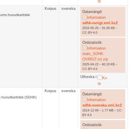
Korpus
svenska
Datamängd:
riums huvudkartotek
sdhk-ovrigt.xml.bz2
2015-05-20 – 91.05 KB –
CC-BY-4.0
Ordstatistik:
stats_SDHK-
OVRIGT.txt.zip
2025-04-22 – 60.19 KB –
CC-BY-4.0
Utforska i:
Korpus
svenska
Datamängd:
s huvudkartotek (SDHK)
sdhk-svenska.xml.bz2
2014-12-09 – 1.77 MB – CC-
BY-4.0
Ordstatistik: