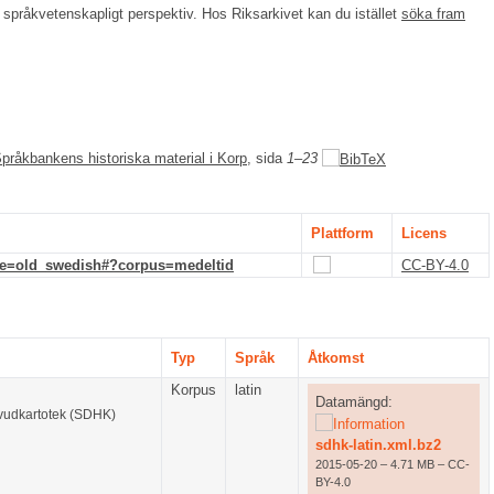
 språkvetenskapligt perspektiv. Hos Riksarkivet kan du istället
söka fram
 Språkbankens historiska material i Korp
, sida
1–23
Plattform
Licens
de=old_swedish#?corpus=medeltid
CC-BY-4.0
Typ
Språk
Åtkomst
Korpus
latin
Datamängd:
uvudkartotek (SDHK)
sdhk-latin.xml.bz2
2015-05-20 – 4.71 MB – CC-
BY-4.0