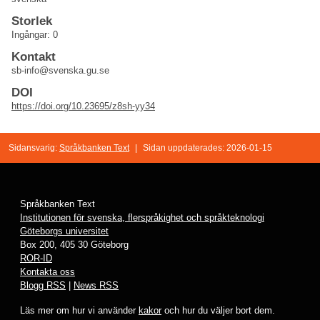
Storlek
Ingångar: 0
Kontakt
sb-info@svenska.gu.se
DOI
https://doi.org/10.23695/z8sh-yy34
Sidansvarig:
Språkbanken Text
|
Sidan uppdaterades: 2026-01-15
Språkbanken Text
Institutionen för svenska, flerspråkighet och språkteknologi
Göteborgs universitet
Box 200, 405 30 Göteborg
ROR-ID
Kontakta oss
Blogg RSS
|
News RSS
Läs mer om hur vi använder
kakor
och hur du väljer bort dem.