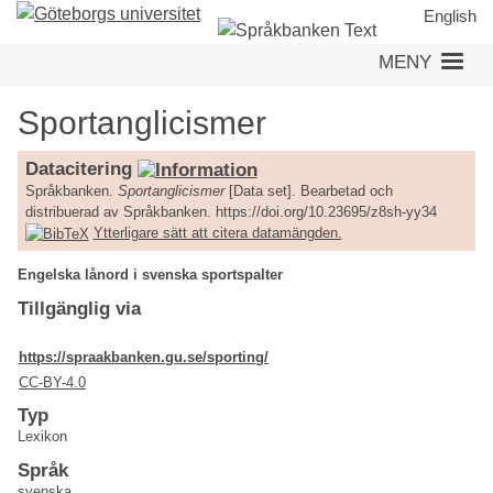
Hoppa
English
till
MENY
huvudinnehåll
Sportanglicismer
Datacitering
Språkbanken.
Sportanglicismer
[Data set]. Bearbetad och
distribuerad av Språkbanken. https://doi.org/10.23695/z8sh-yy34
Ytterligare sätt att citera datamängden.
Engelska lånord i svenska sportspalter
Tillgänglig via
https://spraakbanken.gu.se/sporting/
CC-BY-4.0
Typ
Lexikon
Språk
svenska