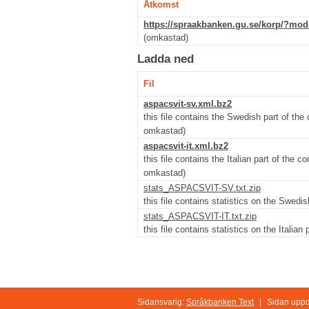
Åtkomst
https://spraakbanken.gu.se/korp/?mod
(omkastad)
Ladda ned
Fil
aspacsvit-sv.xml.bz2
this file contains the Swedish part of the
omkastad)
aspacsvit-it.xml.bz2
this file contains the Italian part of the c
omkastad)
stats_ASPACSVIT-SV.txt.zip
this file contains statistics on the Swedi
stats_ASPACSVIT-IT.txt.zip
this file contains statistics on the Italian
Sidansvarig:
Språkbanken Text
|
Sidan uppd