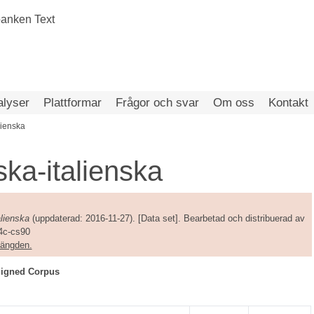
alyser
Plattformar
Frågor och svar
Om oss
Kontakt
lienska
ka-italienska
lienska
(uppdaterad: 2016-11-27). [Data set]. Bearbetad och distribuerad av
44c-cs90
amängden.
ligned Corpus