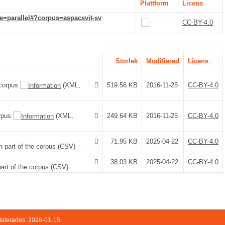
Plattform
Licens
e=parallel#?corpus=aspacsvit-sv
CC-BY-4.0
Storlek
Modifierad
Licens
 corpus
(XML,
519.56 KB
2016-11-25
CC-BY-4.0
orpus
(XML,
249.64 KB
2016-11-25
CC-BY-4.0
71.95 KB
2025-04-22
CC-BY-4.0
sh part of the corpus (CSV)
38.03 KB
2025-04-22
CC-BY-4.0
 part of the corpus (CSV)
aterades: 2026-01-15