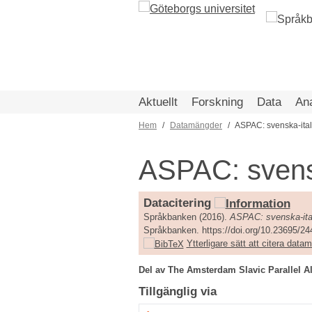
Hoppa
till
huvudinnehåll
Aktuellt
Forskning
Data
An
Hem
Datamängder
ASPAC: svenska-ita
Länkstig
ASPAC: svens
Datacitering
Språkbanken (2016).
ASPAC: svenska-ita
Språkbanken. https://doi.org/10.23695/2
Ytterligare sätt att citera dat
Del av The Amsterdam Slavic Parallel A
Tillgänglig via