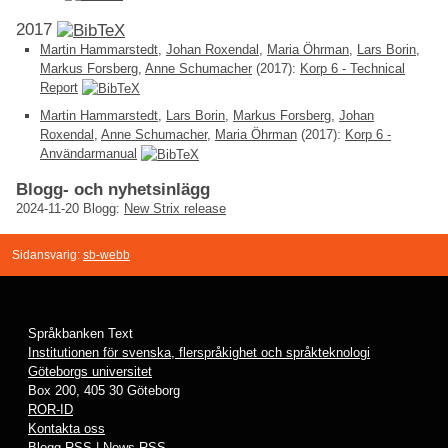
2017
Martin Hammarstedt
,
Johan Roxendal
,
Maria Öhrman
,
Lars Borin
,
Markus Forsberg
,
Anne Schumacher
(2017):
Korp 6 - Technical
Report
Martin Hammarstedt
,
Lars Borin
,
Markus Forsberg
,
Johan
Roxendal
,
Anne Schumacher
,
Maria Öhrman
(2017):
Korp 6 -
Användarmanual
Blogg- och nyhetsinlägg
2024-11-20
Blogg:
New Strix release
Sidansvarig:
sb-webb
Språkbanken Text
Institutionen för svenska, flerspråkighet och språkteknologi
Göteborgs universitet
Box 200, 405 30 Göteborg
ROR-ID
Kontakta oss
Blogg RSS
|
News RSS