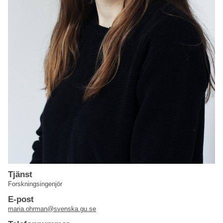
Tjänst
Forskningsingenjör
E-post
maria.ohrman@svenska.gu.se