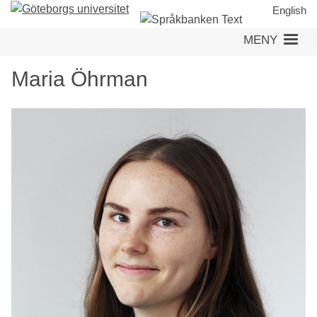
Hoppa
English
till
MENY
huvudinnehåll
Maria Öhrman