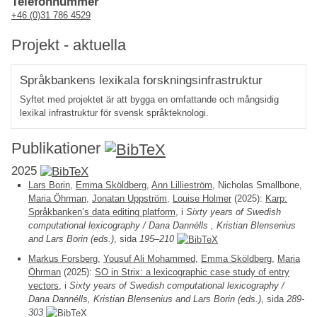
Telefonnummer
+46 (0)31 786 4529
Projekt - aktuella
Språkbankens lexikala forskningsinfrastruktur
Syftet med projektet är att bygga en omfattande och mångsidig
lexikal infrastruktur för svensk språkteknologi.
Publikationer
2025
Lars Borin
,
Emma Sköldberg
,
Ann Lillieström
, Nicholas Smallbone,
Maria Öhrman
,
Jonatan Uppström
,
Louise Holmer
(2025):
Karp:
Språkbanken’s data editing platform
, i
Sixty years of Swedish
computational lexicography / Dana Dannélls , Kristian Blensenius
and Lars Borin (eds.)
, sida
195–210
Markus Forsberg
,
Yousuf Ali Mohammed
,
Emma Sköldberg
,
Maria
Öhrman
(2025):
SO in Strix: a lexicographic case study of entry
vectors
, i
Sixty years of Swedish computational lexicography /
Dana Dannélls, Kristian Blensenius and Lars Borin (eds.)
, sida
289-
303