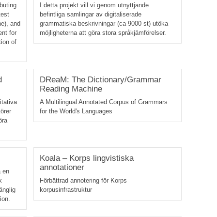
buting
I detta projekt vill vi genom utnyttjande
test
befintliga samlingar av digitaliserade
ne), and
grammatiska beskrivningar (ca 9000 st) utöka
nt for
möjligheterna att göra stora språkjämförelser.
ion of
d
DReaM: The Dictionary/Grammar
Reading Machine
itativa
A Multilingual Annotated Corpus of Grammars
törer
for the World's Languages
öra
Koala – Korps lingvistiska
annotationer
a en
k
Förbättrad annotering för Korps
änglig
korpusinfrastruktur
ion.