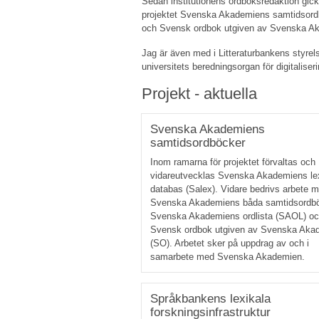
Sedan institutionens ordboksredaktion gick
projektet Svenska Akademiens samtidsordb
och Svensk ordbok utgiven av Svenska A
Jag är även med i Litteraturbankens styre
universitets beredningsorgan för digitaliseri
Projekt - aktuella
Svenska Akademiens
samtidsordböcker
Inom ramarna för projektet förvaltas och
vidareutvecklas Svenska Akademiens le
databas (Salex). Vidare bedrivs arbete 
Svenska Akademiens båda samtidsordb
Svenska Akademiens ordlista (SAOL) o
Svensk ordbok utgiven av Svenska Aka
(SO). Arbetet sker på uppdrag av och i
samarbete med Svenska Akademien.
Språkbankens lexikala
forskningsinfrastruktur