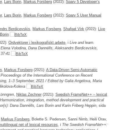
r
,
Lars Borin
,
Markus Forsberg
(2022):
Sparv 5 Developer’s
r
,
Lars Borin
,
Markus Forsberg
(2022):
Sparv 5 User Manual
ndrs Berdicevskis
,
Markus Forsberg
,
Shafqat Virk
(2022):
Live
 Borin
022):
Ordvektorer i lexikografiskt arbete
, i
Live and learn.
s. Elena Volodina, Dana Dannélls, Aleksandrs Berdicevskis,
a
37-41
in
,
Markus Forsberg
(2021):
A Data-Driven Semi-Automatic
i
Proceedings of the International Conference on Recent
ing, 1–3 September, 2021 / Edited by Galia Angelova, Maria
Nikolova-Koleva
 Lönngren,
Niklas Zechner
(2021):
Swedish FrameNet++ – lexical
armonization, integration, method development and practical
tor(s): Dana Dannélls, Lars Borin and Karin Friberg Heppin
, sida
,
Markus Forsberg
, Bolette S. Pedersen, Sanni Nimb, Heili Orav,
ultilingual net of lexical resources
, i
The Swedish FrameNet++: