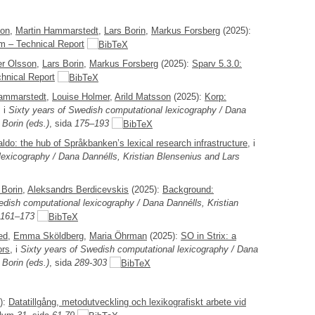
son
,
Martin Hammarstedt
,
Lars Borin
,
Markus Forsberg
(2025):
m – Technical Report
r Olsson
,
Lars Borin
,
Markus Forsberg
(2025):
Sparv 5.3.0:
hnical Report
Hammarstedt
,
Louise Holmer
,
Arild Matsson
(2025):
Korp:
, i
Sixty years of Swedish computational lexicography / Dana
 Borin (eds.)
, sida
175–193
ldo: the hub of Språkbanken’s lexical research infrastructure
, i
lexicography / Dana Dannélls, Kristian Blensenius and Lars
 Borin
,
Aleksandrs Berdicevskis
(2025):
Background:
edish computational lexicography / Dana Dannélls, Kristian
161–173
ed
,
Emma Sköldberg
,
Maria Öhrman
(2025):
SO in Strix: a
ors
, i
Sixty years of Swedish computational lexicography / Dana
 Borin (eds.)
, sida
289-303
):
Datatillgång, metodutveckling och lexikografiskt arbete vid