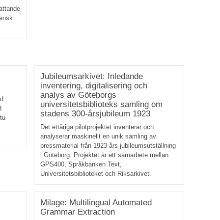
attande
vensk
Jubileumsarkivet: Inledande
inventering, digitalisering och
analys av Göteborgs
nd
universitetsbiblioteks samling om
d
stadens 300-årsjubileum 1923
tu
Det ettåriga pilotprojektet inventerar och
analyserar maskinellt en unik samling av
pressmaterial från 1923 års jubileumsutställning
i Göteborg. Projektet är ett samarbete mellan
GPS400, Språkbanken Text,
Universitetsbiblioteket och Riksarkivet.
Milage: Multilingual Automated
Grammar Extraction