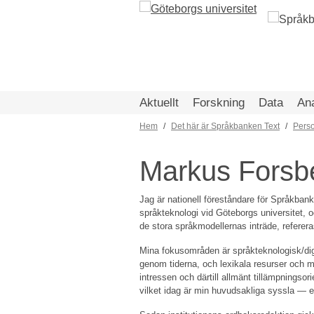
Hoppa
till
huvudinnehåll
Aktuellt
Forskning
Data
An
Hem
Det här är Språkbanken Text
Pers
Länkstig
Markus Forsb
Jag är nationell föreståndare för Språkbank
språkteknologi vid Göteborgs universitet, o
de stora språkmodellernas inträde, refereras
Mina fokusområden är språkteknologisk/digi
genom tiderna, och lexikala resurser och m
intressen och därtill allmänt tillämpningso
vilket idag är min huvudsakliga syssla — el