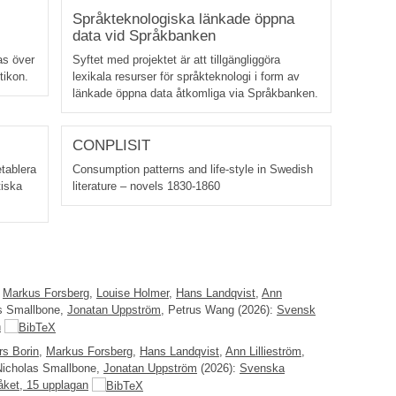
Språkteknologiska länkade öppna
data vid Språkbanken
as över
Syftet med projektet är att tillgängliggöra
tikon.
lexikala resurser för språkteknologi i form av
länkade öppna data åtkomliga via Språkbanken.
CONPLISIT
tablera
Consumption patterns and life-style in Swedish
tiska
literature – novels 1830-1860
,
Markus Forsberg
,
Louise Holmer
,
Hans Landqvist
,
Ann
as Smallbone,
Jonatan Uppström
, Petrus Wang (2026):
Svensk
n
rs Borin
,
Markus Forsberg
,
Hans Landqvist
,
Ann Lillieström
,
Nicholas Smallbone,
Jonatan Uppström
(2026):
Svenska
åket, 15 upplagan