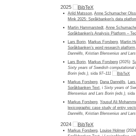
2025
Arild Matsson
,
Anne Schumacher Ols
Mink 2025: Språkbanken's data platfor
Martin Hammarstedt
,
Anne Schumache
Språkbanken's Analysis Platform – Tec
Lars Borin
,
Markus Forsberg
,
Martin 
Språkbanken’s word research platform
Dannélls, Kristian Blensenius and Lars
Lars Borin
,
Markus Forsberg
(2025):
Sa
Sixty years of Swedish computational 
Borin (eds.)
, sida
97–111
Markus Forsberg
,
Dana Dannélls
,
Lars
Språkbanken Text
, i
Sixty years of Sw
Blensenius and Lars Borin (eds.)
, sida
Markus Forsberg
,
Yousuf Ali Mohamm
lexicographic case study of entry vect
Dannélls, Kristian Blensenius and Lars
2024
Markus Forsberg
,
Louise Holmer
(2024