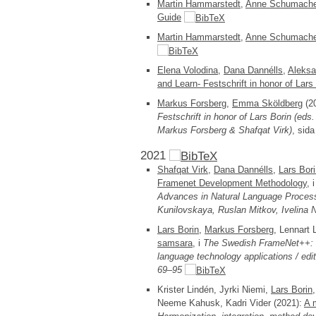
Martin Hammarstedt
,
Anne Schumache
Guide
Martin Hammarstedt
,
Anne Schumache
Elena Volodina
,
Dana Dannélls
,
Aleksa
and Learn- Festschrift in honor of Lars
Markus Forsberg
,
Emma Sköldberg
(2
Festschrift in honor of Lars Borin (ed
Markus Forsberg & Shafqat Virk)
, sid
2021
Shafqat Virk
,
Dana Dannélls
,
Lars Bor
Framenet Development Methodology
, 
Advances in Natural Language Process
Kunilovskaya, Ruslan Mitkov, Ivelina 
Lars Borin
,
Markus Forsberg
, Lennart
samsara
, i
The Swedish FrameNet++: H
language technology applications / edi
69–95
Krister Lindén, Jyrki Niemi,
Lars Borin
Neeme Kahusk, Kadri Vider (2021):
A m