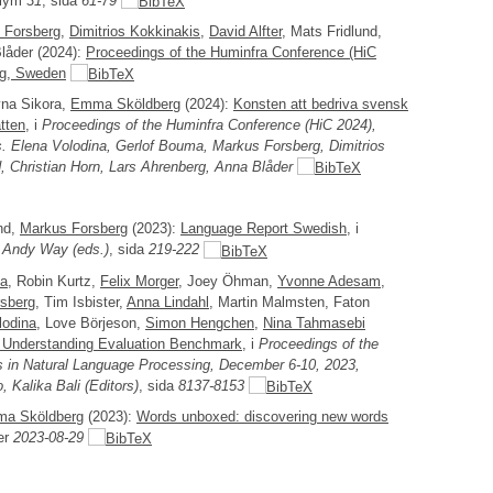
olym
31
, sida
61-79
 Forsberg
,
Dimitrios Kokkinakis
,
David Alfter
, Mats Fridlund,
Blåder (2024):
Proceedings of the Huminfra Conference (HiC
rg, Sweden
yna Sikora,
Emma Sköldberg
(2024):
Konsten att bedriva svensk
tten
, i
Proceedings of the Huminfra Conference (HiC 2024),
. Elena Volodina, Gerlof Bouma, Markus Forsberg, Dimitrios
d, Christian Horn, Lars Ahrenberg, Anna Blåder
nd,
Markus Forsberg
(2023):
Language Report Swedish
, i
 Andy Way (eds.)
, sida
219-222
ma
, Robin Kurtz,
Felix Morger
, Joey Öhman,
Yvonne Adesam
,
sberg
, Tim Isbister,
Anna Lindahl
, Martin Malmsten, Faton
lodina
, Love Börjeson,
Simon Hengchen
,
Nina Tahmasebi
 Understanding Evaluation Benchmark
, i
Proceedings of the
 in Natural Language Processing, December 6-10, 2023,
 Kalika Bali (Editors)
, sida
8137-8153
a Sköldberg
(2023):
Words unboxed: discovering new words
er
2023-08-29