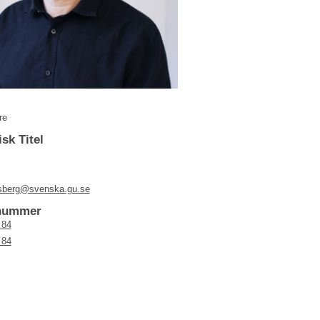
re
sk Titel
sberg@svenska.gu.se
nnummer
 84
 84