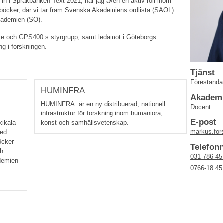
 in i Språkbanken Text 2021, har jag även en aktiv roll inom
öcker, där vi tar fram Svenska Akademiens ordlista (SAOL)
kademien (SO).
lse och GPS400:s styrgrupp, samt ledamot i Göteborgs
ng i forskningen.
Tjänst
Förestånda
HUMINFRA
Akademi
HUMINFRA är en ny distribuerad, nationell
Docent
infrastruktur för forskning inom humaniora,
E-post
xikala
konst och samhällsvetenskap.
markus.for
med
öcker
Telefo
ch
031-786 45
demien
0766-18 45