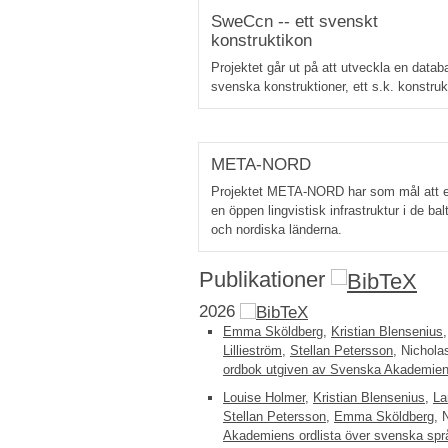
SweCcn -- ett svenskt
konstruktikon
Projektet går ut på att utveckla en datab
svenska konstruktioner, ett s.k. konstruk
META-NORD
Projektet META-NORD har som mål att e
en öppen lingvistisk infrastruktur i de bal
och nordiska länderna.
Publikationer
2026
Emma Sköldberg
,
Kristian Blensenius
Lillieström
,
Stellan Petersson
, Nichol
ordbok utgiven av Svenska Akademie
Louise Holmer
,
Kristian Blensenius
,
La
Stellan Petersson
,
Emma Sköldberg
, 
Akademiens ordlista över svenska spr