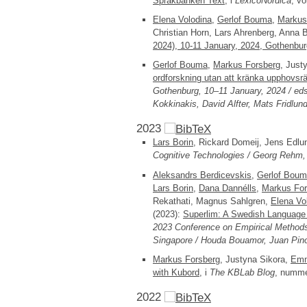
Språkbanken Text
, i
LexicoNordica
, v
Elena Volodina
,
Gerlof Bouma
,
Markus
Christian Horn, Lars Ahrenberg, Anna 
2024), 10-11 January, 2024, Gothenbu
Gerlof Bouma
,
Markus Forsberg
, Just
ordforskning utan att kränka upphovsrä
Gothenburg, 10–11 January, 2024 / eds
Kokkinakis, David Alfter, Mats Fridlun
2023
Lars Borin
, Rickard Domeij, Jens Edlu
Cognitive Technologies / Georg Rehm,
Aleksandrs Berdicevskis
,
Gerlof Bou
Lars Borin
,
Dana Dannélls
,
Markus For
Rekathati, Magnus Sahlgren,
Elena Vo
(2023):
Superlim: A Swedish Language
2023 Conference on Empirical Methods
Singapore / Houda Bouamor, Juan Pino,
Markus Forsberg
, Justyna Sikora,
Emm
with Kubord
, i
The KBLab Blog
, numm
2022