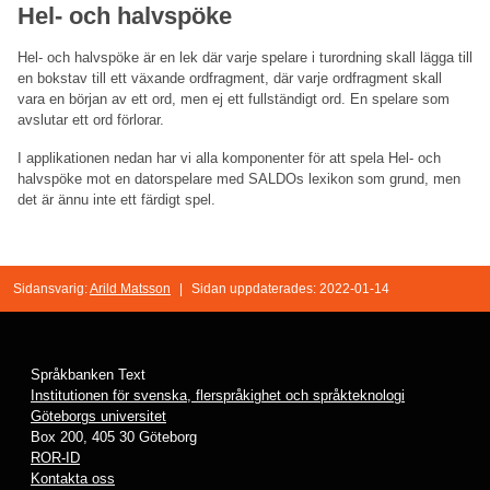
Hel- och halvspöke
Hel- och halvspöke är en lek där varje spelare i turordning skall lägga till
en bokstav till ett växande ordfragment, där varje ordfragment skall
vara en början av ett ord, men ej ett fullständigt ord. En spelare som
avslutar ett ord förlorar.
I applikationen nedan har vi alla komponenter för att spela Hel- och
halvspöke mot en datorspelare med SALDOs lexikon som grund, men
det är ännu inte ett färdigt spel.
Sidansvarig:
Arild Matsson
|
Sidan uppdaterades: 2022-01-14
Språkbanken Text
Institutionen för svenska, flerspråkighet och språkteknologi
Göteborgs universitet
Box 200, 405 30 Göteborg
ROR-ID
Kontakta oss