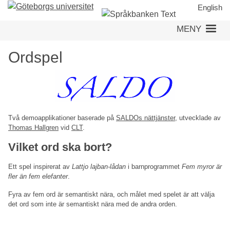
Hoppa
English
till
MENY
huvudinnehåll
Ordspel
Två demoapplikationer baserade på
SALDOs nättjänster
, utvecklade av
Thomas Hallgren
vid
CLT
.
Vilket ord ska bort?
Ett spel inspirerat av
Lattjo lajban-lådan
i barnprogrammet
Fem myror är
fler än fem elefanter
.
Fyra av fem ord är semantiskt nära, och målet med spelet är att välja
det ord som inte är semantiskt nära med de andra orden.