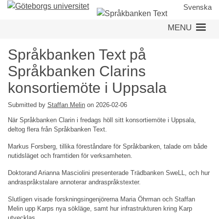
Skip
Svenska
to
MENU
main
content
Språkbanken Text på
Språkbanken Clarins
konsortiemöte i Uppsala
Submitted by
Staffan Melin
on 2026-02-06
När Språkbanken Clarin i fredags höll sitt konsortiemöte i Uppsala,
deltog flera från Språkbanken Text.
Markus Forsberg, tillika föreståndare för Språkbanken, talade om både
nutidsläget och framtiden för verksamheten.
Doktorand Arianna Masciolini presenterade Trädbanken SweLL, och hur
andraspråkstalare annoterar andraspråkstexter.
Slutligen visade forskningsingenjörerna Maria Öhrman och Staffan
Melin upp Karps nya sökläge, samt hur infrastrukturen kring Karp
utvecklas.