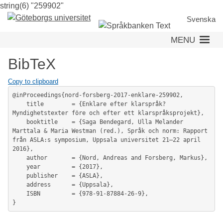
string(6) "259902"
Skip
to
Svenska
main
MENU
content
BibTeX
Copy to clipboard
@inProceedings{nord-forsberg-2017-enklare-259902,

	title        = {Enklare efter klarspråk? 
Myndighetstexter före och efter ett klarspråksprojekt},

	booktitle    = {Saga Bendegard, Ulla Melander 
Marttala & Maria Westman (red.), Språk och norm: Rapport 
från ASLA:s symposium, Uppsala universitet 21–22 april 
2016},

	author       = {Nord, Andreas and Forsberg, Markus},

	year         = {2017},

	publisher    = {ASLA},

	address      = {Uppsala},

	ISBN         = {978-91-87884-26-9},
