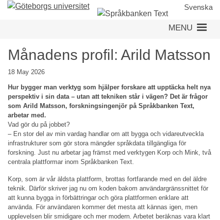
Skip
Svenska
to
MENU
main
content
Månadens profil: Arild Matsson
18 May 2026
Hur bygger man verktyg som hjälper forskare att upptäcka helt nya
perspektiv i sin data – utan att tekniken står i vägen? Det är frågor
som Arild Matsson, forskningsingenjör på Språkbanken Text,
arbetar med.
Vad gör du på jobbet?
– En stor del av min vardag handlar om att bygga och vidareutveckla
infrastrukturer som gör stora mängder språkdata tillgängliga för
forskning. Just nu arbetar jag främst med verktygen Korp och Mink, två
centrala plattformar inom Språkbanken Text.
Korp, som är vår äldsta plattform, brottas fortfarande med en del äldre
teknik. Därför skriver jag nu om koden bakom användargränssnittet för
att kunna bygga in förbättringar och göra plattformen enklare att
använda. För användaren kommer det mesta att kännas igen, men
upplevelsen blir smidigare och mer modern. Arbetet beräknas vara klart