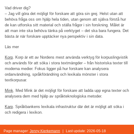
Vad driver dig?
– Jag vill göra det möjligt för forskare att göra sin grej. Helst utan att
behöva fråga oss om hjälp hela tiden, utan genom att själva förstå hur
de kan utforska sitt material och ställa frågor i sin forskning. Målet är
att man inte ska behöva tänka på verktyget – det ska bara fungera. Det
bästa är när forskare upptäcker nya perspektiv i sin data.
Läs mer
Korp
. Korp är ett av Nordens mest använda verktyg för korpuslingvistik
och används för att söka i stora textmängder – från historiska texter till
moderna medier. Fokus ligger på hur forskare kan analysera
ordanvändning, språkförändring och lexikala mönster i stora
textkorpusar.
Mink
. Med Mink är det möjligt för forskare att ladda upp egna texter och
analysera dem med hjälp av språkteknologiska metoder.
Karp
. Språkbankens lexikala infrastruktur där det är möjligt att söka i
och redigera i lexikon.
Page manager:
Jenny Kierkemann
|
Last update: 2026-05-18