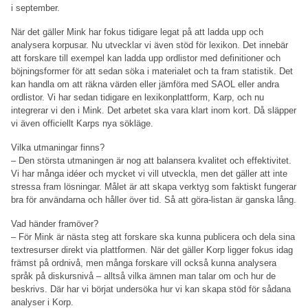
i september.
När det gäller Mink har fokus tidigare legat på att ladda upp och
analysera korpusar. Nu utvecklar vi även stöd för lexikon. Det innebär
att forskare till exempel kan ladda upp ordlistor med definitioner och
böjningsformer för att sedan söka i materialet och ta fram statistik. Det
kan handla om att räkna värden eller jämföra med SAOL eller andra
ordlistor. Vi har sedan tidigare en lexikonplattform, Karp, och nu
integrerar vi den i Mink. Det arbetet ska vara klart inom kort. Då släpper
vi även officiellt Karps nya sökläge.
Vilka utmaningar finns?
– Den största utmaningen är nog att balansera kvalitet och effektivitet.
Vi har många idéer och mycket vi vill utveckla, men det gäller att inte
stressa fram lösningar. Målet är att skapa verktyg som faktiskt fungerar
bra för användarna och håller över tid. Så att göra-listan är ganska lång.
Vad händer framöver?
– För Mink är nästa steg att forskare ska kunna publicera och dela sina
textresurser direkt via plattformen. När det gäller Korp ligger fokus idag
främst på ordnivå, men många forskare vill också kunna analysera
språk på diskursnivå – alltså vilka ämnen man talar om och hur de
beskrivs. Där har vi börjat undersöka hur vi kan skapa stöd för sådana
analyser i Korp.