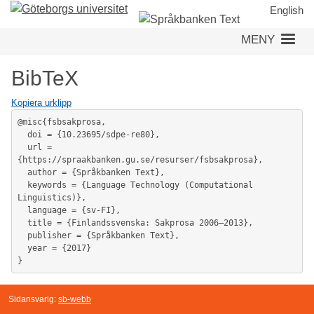
Hoppa
English
till
MENY
huvudinnehåll
BibTeX
Kopiera urklipp
@misc{fsbsakprosa,

  doi = {10.23695/sdpe-re80},

  url = 
{https://spraakbanken.gu.se/resurser/fsbsakprosa},

  author = {Språkbanken Text},

  keywords = {Language Technology (Computational 
Linguistics)},

  language = {sv-FI},

  title = {Finlandssvenska: Sakprosa 2006–2013},

  publisher = {Språkbanken Text},

  year = {2017}

}
Sidansvarig:
sb-webb