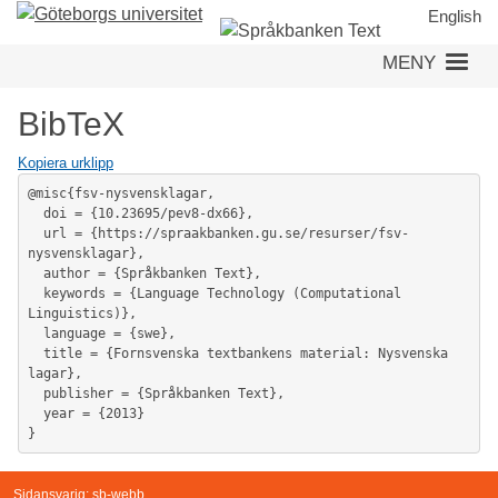
Hoppa
English
till
MENY
huvudinnehåll
BibTeX
Kopiera urklipp
@misc{fsv-nysvensklagar,

  doi = {10.23695/pev8-dx66},

  url = {https://spraakbanken.gu.se/resurser/fsv-
nysvensklagar},

  author = {Språkbanken Text},

  keywords = {Language Technology (Computational 
Linguistics)},

  language = {swe},

  title = {Fornsvenska textbankens material: Nysvenska 
lagar},

  publisher = {Språkbanken Text},

  year = {2013}

}
Sidansvarig:
sb-webb