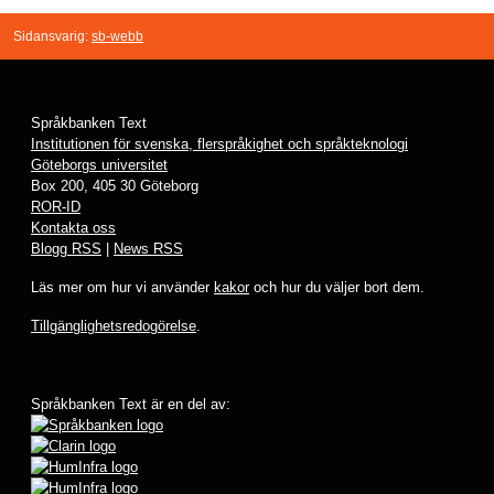
Sidansvarig:
sb-webb
Språkbanken Text
Institutionen för svenska, flerspråkighet och språkteknologi
Göteborgs universitet
Box 200, 405 30 Göteborg
ROR-ID
Kontakta oss
Blogg RSS
|
News RSS
Läs mer om hur vi använder
kakor
och hur du väljer bort dem.
Tillgänglighetsredogörelse
.
Språkbanken Text är en del av: