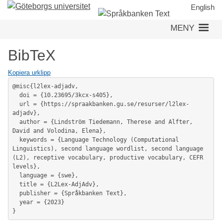
Hoppa
English
till
MENY
huvudinnehåll
BibTeX
Kopiera urklipp
@misc{l2lex-adjadv,

  doi = {10.23695/3kcx-s405},

  url = {https://spraakbanken.gu.se/resurser/l2lex-
adjadv},

  author = {Lindström Tiedemann, Therese and Alfter, 
David and Volodina, Elena},

  keywords = {Language Technology (Computational 
Linguistics), second language wordlist, second language 
(L2), receptive vocabulary, productive vocabulary, CEFR 
levels},

  language = {swe},

  title = {L2Lex-AdjAdv},

  publisher = {Språkbanken Text},

  year = {2023}

}