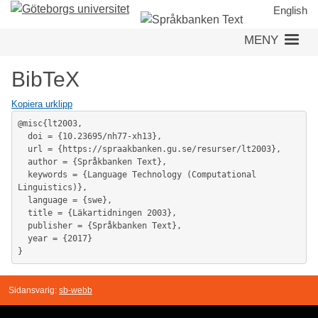
Hoppa
English
till
MENY
huvudinnehåll
BibTeX
Kopiera urklipp
@misc{lt2003,

  doi = {10.23695/nh77-xh13},

  url = {https://spraakbanken.gu.se/resurser/lt2003},

  author = {Språkbanken Text},

  keywords = {Language Technology (Computational 
Linguistics)},

  language = {swe},

  title = {Läkartidningen 2003},

  publisher = {Språkbanken Text},

  year = {2017}

}
Sidansvarig:
sb-webb