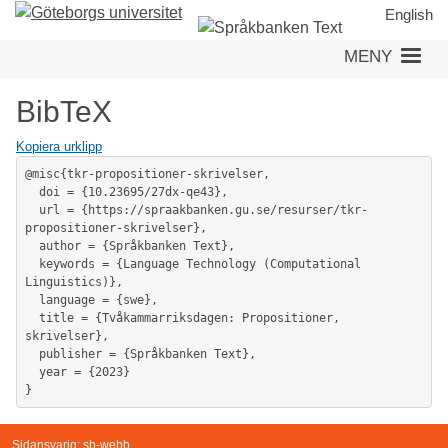
Hoppa
English
till
MENY
huvudinnehåll
BibTeX
Kopiera urklipp
@misc{tkr-propositioner-skrivelser,

  doi = {10.23695/27dx-qe43},

  url = {https://spraakbanken.gu.se/resurser/tkr-
propositioner-skrivelser},

  author = {Språkbanken Text},

  keywords = {Language Technology (Computational 
Linguistics)},

  language = {swe},

  title = {Tvåkammarriksdagen: Propositioner, 
skrivelser},

  publisher = {Språkbanken Text},

  year = {2023}

}
Sidansvarig:
sb-webb