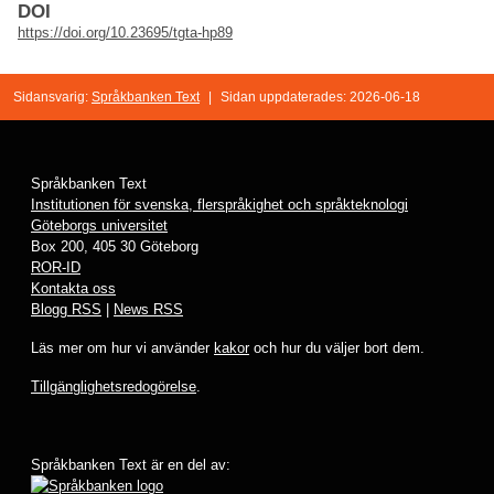
DOI
https://doi.org/10.23695/tgta-hp89
Sidansvarig:
Språkbanken Text
|
Sidan uppdaterades: 2026-06-18
Språkbanken Text
Institutionen för svenska, flerspråkighet och språkteknologi
Göteborgs universitet
Box 200, 405 30 Göteborg
ROR-ID
Kontakta oss
Blogg RSS
|
News RSS
Läs mer om hur vi använder
kakor
och hur du väljer bort dem.
Tillgänglighetsredogörelse
.
Språkbanken Text är en del av: