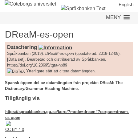
Hoppa
English
till
MENY
huvudinnehåll
DReaM-es-open
Datacitering
Språkbanken (2019).
DReaM-es-open
(uppdaterad: 2019-12-09).
[Data set]. Bearbetad och distribuerad av Språkbanken.
https://doi.org/10.23695/tgta-hp89
Ytterligare sätt att citera datamängden.
Spansk öppen del av datamängden från projektet DReaM: The
Dictionary/Grammar Reading Machine.
Tillgänglig via
https://spraakbanken.gu.se/korp/?mode=dream#?corpus=dream-
es-open
CC-BY-4.0