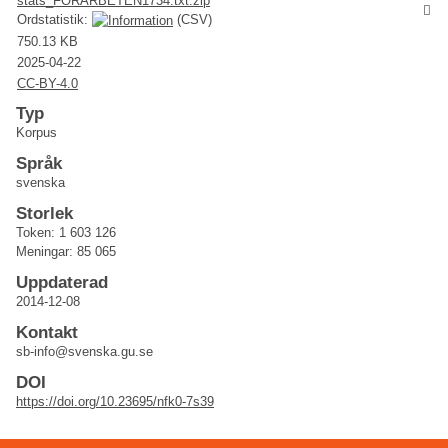
stats_FORARBETEN1734.txt.zip
Ordstatistik:
(CSV)
750.13 KB
2025-04-22
CC-BY-4.0
Typ
Korpus
Språk
svenska
Storlek
Token: 1 603 126
Meningar: 85 065
Uppdaterad
2014-12-08
Kontakt
sb-info@svenska.gu.se
DOI
https://doi.org/10.23695/nfk0-7s39