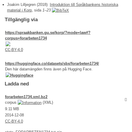
Joakim Lilljegren (2018):
Introduktion till Språkbankens historiska
material i Korp
, sida
1–23
Tillgänglig via
https://spraakbanken.gu.se/korp/?mode=law#?
corpus=forarbeten1734
CC-BY-4.0
https://huggingface.co/datasets/sbx/forarbeten1734/
Den här datamängden finns även på Hugging Face.
Ladda ned
forarbeten1734.xml.bz2
corpus
(XML)
9.11 MB
2014-12-08
CC-BY-4.0