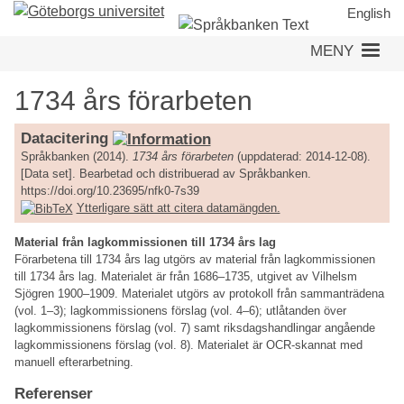
Hoppa
English
till
MENY
huvudinnehåll
1734 års förarbeten
Datacitering
Språkbanken (2014).
1734 års förarbeten
(uppdaterad: 2014-12-08).
[Data set]. Bearbetad och distribuerad av Språkbanken.
https://doi.org/10.23695/nfk0-7s39
Ytterligare sätt att citera datamängden.
Material från lagkommissionen till 1734 års lag
Förarbetena till 1734 års lag utgörs av material från lagkommissionen
till 1734 års lag. Materialet är från 1686–1735, utgivet av Vilhelsm
Sjögren 1900–1909. Materialet utgörs av protokoll från sammanträdena
(vol. 1–3); lagkommissionens förslag (vol. 4–6); utlåtanden över
lagkommissionens förslag (vol. 7) samt riksdagshandlingar angående
lagkommissionens förslag (vol. 8). Materialet är OCR-skannat med
manuell efterarbetning.
Referenser