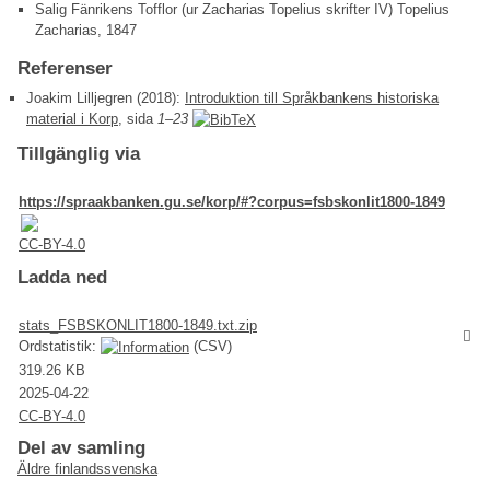
Salig Fänrikens Tofflor (ur Zacharias Topelius skrifter IV) Topelius
Zacharias, 1847
Referenser
Joakim Lilljegren (2018):
Introduktion till Språkbankens historiska
material i Korp
, sida
1–23
Tillgänglig via
https://spraakbanken.gu.se/korp/#?corpus=fsbskonlit1800-1849
CC-BY-4.0
Ladda ned
stats_FSBSKONLIT1800-1849.txt.zip
Ordstatistik:
(CSV)
319.26 KB
2025-04-22
CC-BY-4.0
Del av samling
Äldre finlandssvenska