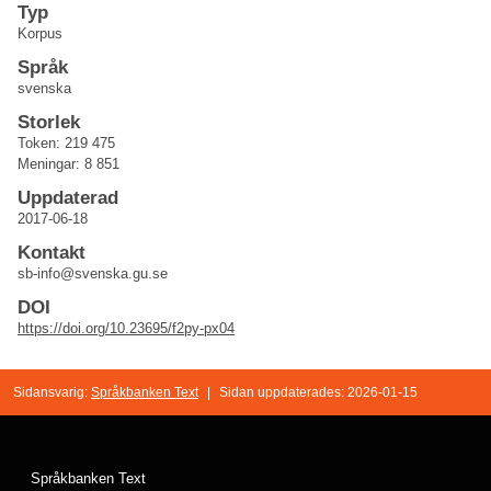
Typ
Korpus
Språk
svenska
Storlek
Token: 219 475
Meningar: 8 851
Uppdaterad
2017-06-18
Kontakt
sb-info@svenska.gu.se
DOI
https://doi.org/10.23695/f2py-px04
Sidansvarig:
Språkbanken Text
|
Sidan uppdaterades: 2026-01-15
Språkbanken Text