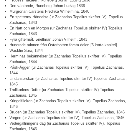
Processmakaren, Runeberg Johan Ludvig 1836
Den väntande, Runeberg Johan Ludvig 1836
Murgrönan Carstens Fredrika Wilhelmina, 1840
En spritterny Händelse (ur Zacharias Topelius skrifter IV), Topelius
Zacharias, 1843
En Natt och en Morgon (ur Zacharias Topelius skrifter IV) Topelius
Zacharias, 1843
Fyra giftermål, Snellman Johan Vilhelm, 1843
Hundrade minnen från Österbotten första delen [6 korta kapitel]
Wacklin Sara, 1844
Herminas bekännelser (ur Zacharias Topelius skrifter IV), Topelius
Zacharias, 1844
Påsk-Äggen (ur Zacharias Topelius skrifter IV), Topelius Zacharias,
1844
Lindanserskan (ur Zacharias Topelius skrifter IV) Topelius Zacharias,
1845
Trollkarlens Dotter (ur Zacharias Topelius skrifter IV) Topelius
Zacharias, 1845
Kringelflickan (ur Zacharias Topelius skrifter IV), Topelius Zacharias,
1846
Bruden (ur Zacharias Topelius skrifter IV), Topelius Zacharias, 1846
Vargen (ur Zacharias Topelius skrifter IV), Topelius Zacharias, 1846
Vedergällningens dag (ur Zacharias Topelius skrifter IV), Topelius
Zacharias, 1846