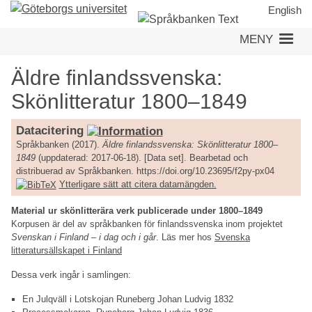
Hoppa
English
till
MENY
huvudinnehåll
Äldre finlandssvenska:
Skönlitteratur 1800–1849
Datacitering
Språkbanken (2017).
Äldre finlandssvenska: Skönlitteratur 1800–
1849
(uppdaterad: 2017-06-18). [Data set]. Bearbetad och
distribuerad av Språkbanken. https://doi.org/10.23695/f2py-px04
Ytterligare sätt att citera datamängden.
Material ur skönlitterära verk publicerade under 1800–1849
Korpusen är del av språkbanken för finlandssvenska inom projektet
Svenskan i Finland – i dag och i går
. Läs mer hos
Svenska
litteratursällskapet i Finland
Dessa verk ingår i samlingen:
En Julqväll i Lotskojan Runeberg Johan Ludvig 1832