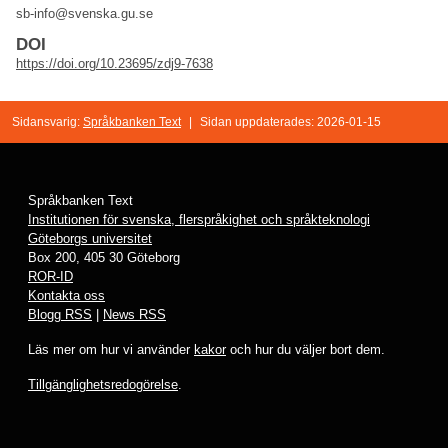
sb-info@svenska.gu.se
DOI
https://doi.org/10.23695/zdj9-7638
Sidansvarig:
Språkbanken Text
|
Sidan uppdaterades: 2026-01-15
Språkbanken Text
Institutionen för svenska, flerspråkighet och språkteknologi
Göteborgs universitet
Box 200, 405 30 Göteborg
ROR-ID
Kontakta oss
Blogg RSS
|
News RSS
Läs mer om hur vi använder
kakor
och hur du väljer bort dem.
Tillgänglighetsredogörelse
.