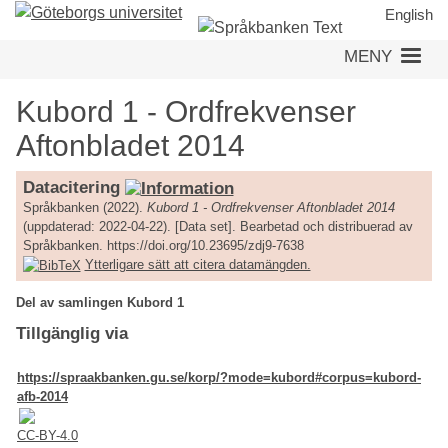
Hoppa
English
till
MENY
huvudinnehåll
Kubord 1 - Ordfrekvenser
Aftonbladet 2014
Datacitering
Språkbanken (2022).
Kubord 1 - Ordfrekvenser Aftonbladet 2014
(uppdaterad: 2022-04-22). [Data set]. Bearbetad och distribuerad av
Språkbanken. https://doi.org/10.23695/zdj9-7638
Ytterligare sätt att citera datamängden.
Del av samlingen Kubord 1
Tillgänglig via
https://spraakbanken.gu.se/korp/?mode=kubord#corpus=kubord-
afb-2014
CC-BY-4.0