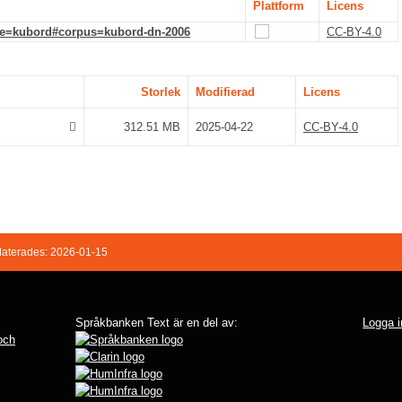
Plattform
Licens
de=kubord#corpus=kubord-dn-2006
CC-BY-4.0
Storlek
Modifierad
Licens
312.51 MB
2025-04-22
CC-BY-4.0
aterades: 2026-01-15
Språkbanken Text är en del av:
Logga i
 och