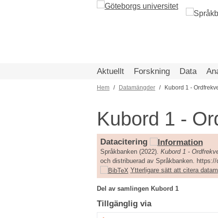
Hoppa
till
huvudinnehåll
Aktuellt
Forskning
Data
An
Hem
Datamängder
Kubord 1 - Ordfrek
Länkstig
Kubord 1 - O
Datacitering
Språkbanken (2022).
Kubord 1 - Ordfrek
och distribuerad av Språkbanken. https:/
Ytterligare sätt att citera dat
Del av samlingen Kubord 1
Tillgänglig via