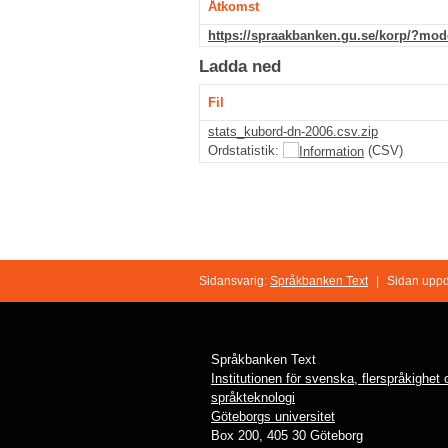
Åtkomst
https://spraakbanken.gu.se/korp/?mo
Ladda ned
Fil
stats_kubord-dn-2006.csv.zip
Ordstatistik:
(CSV)
Sidansvarig:
Språkbanken Text
|
Sidan uppd
Språkbanken Text
Institutionen för svenska, flerspråkighet
språkteknologi
Göteborgs universitet
Box 200, 405 30 Göteborg