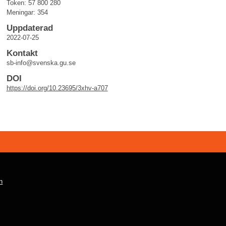
Token: 57 800 280
Meningar: 354
Uppdaterad
2022-07-25
Kontakt
sb-info@svenska.gu.se
DOI
https://doi.org/10.23695/3xhv-a707
n