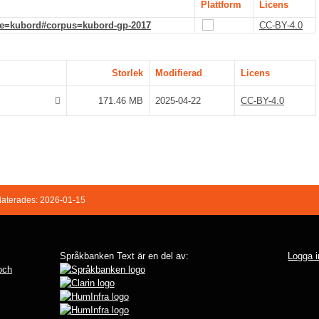
Plattform
Licens
de=kubord#corpus=kubord-gp-2017
CC-BY-4.0
Storlek
Modifierad
Licens
171.46 MB
2025-04-22
CC-BY-4.0
aterades: 2026-01-15
Språkbanken Text är en del av:
Logga i
 och