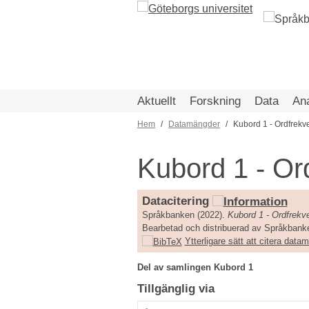
Hoppa
till
huvudinnehåll
Aktuellt
Forskning
Data
An
Hem
Datamängder
Kubord 1 - Ordfrek
Länkstig
Kubord 1 - Or
Datacitering
Språkbanken (2022).
Kubord 1 - Ordfrek
Bearbetad och distribuerad av Språkbanke
Ytterligare sätt att citera dat
Del av samlingen Kubord 1
Tillgänglig via