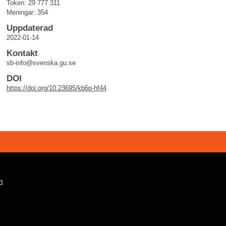
Token: 29 777 311
Meningar: 354
Uppdaterad
2022-01-14
Kontakt
sb-info@svenska.gu.se
DOI
https://doi.org/10.23695/kb6p-hf44
n