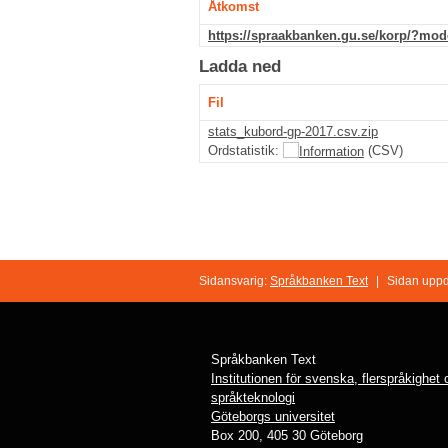
Åtkomst
https://spraakbanken.gu.se/korp/?mo
Ladda ned
Fil
stats_kubord-gp-2017.csv.zip
Ordstatistik:
(CSV)
Sidansvarig:
Språkbanken Text
|
Sidan uppd
Språkbanken Text
Institutionen för svenska, flerspråkighet
språkteknologi
Göteborgs universitet
Box 200, 405 30 Göteborg