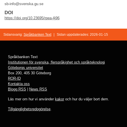
sb-info@svenska.gu.se
DOI
https://doi.org/10.23695/rpea-4j96
Sidansvarig:
Språkbanken Text
|
Sidan uppdaterades: 2026-01-15
Språkbanken Text
Institutionen för svenska, flerspråkighet och språkteknologi
Göteborgs universitet
Box 200, 405 30 Göteborg
ROR-ID
Kontakta oss
Blogg RSS
|
News RSS
Läs mer om hur vi använder
kakor
och hur du väljer bort dem.
Tillgänglighetsredogörelse
.