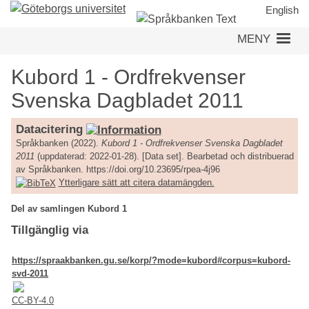
Hoppa
English
till
MENY
huvudinnehåll
Kubord 1 - Ordfrekvenser
Svenska Dagbladet 2011
Datacitering
Språkbanken (2022).
Kubord 1 - Ordfrekvenser Svenska Dagbladet
2011
(uppdaterad: 2022-01-28). [Data set]. Bearbetad och distribuerad
av Språkbanken. https://doi.org/10.23695/rpea-4j96
Ytterligare sätt att citera datamängden.
Del av samlingen Kubord 1
Tillgänglig via
https://spraakbanken.gu.se/korp/?mode=kubord#corpus=kubord-
svd-2011
CC-BY-4.0