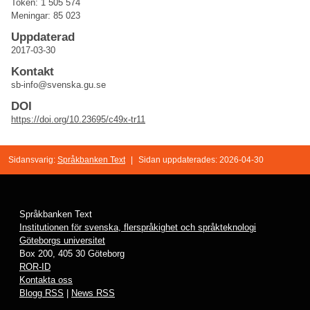
Token: 1 505 574
Meningar: 85 023
Uppdaterad
2017-03-30
Kontakt
sb-info@svenska.gu.se
DOI
https://doi.org/10.23695/c49x-tr11
Sidansvarig:
Språkbanken Text
|
Sidan uppdaterades: 2026-04-30
Språkbanken Text
Institutionen för svenska, flerspråkighet och språkteknologi
Göteborgs universitet
Box 200, 405 30 Göteborg
ROR-ID
Kontakta oss
Blogg RSS
|
News RSS