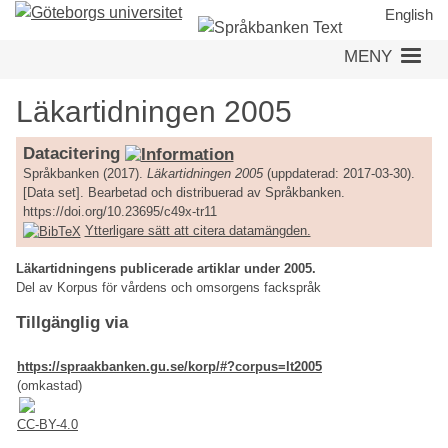
Hoppa
English
till
MENY
huvudinnehåll
Läkartidningen 2005
Datacitering
Språkbanken (2017).
Läkartidningen 2005
(uppdaterad: 2017-03-30).
[Data set]. Bearbetad och distribuerad av Språkbanken.
https://doi.org/10.23695/c49x-tr11
Ytterligare sätt att citera datamängden.
Läkartidningens publicerade artiklar under 2005.
Del av Korpus för vårdens och omsorgens fackspråk
Tillgänglig via
https://spraakbanken.gu.se/korp/#?corpus=lt2005
(omkastad)
CC-BY-4.0