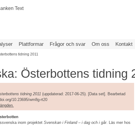
alyser
Plattformar
Frågor och svar
Om oss
Kontakt
terbottens tidning 2011
ka: Österbottens tidning 
terbottens tidning 2011
(uppdaterad: 2017-06-25). [Data set]. Bearbetad
/doi.org/10.23695/wm8g-rt20
amängden.
sterbotten
dssvenska inom projektet
Svenskan i Finland – i dag och i går
. Läs mer hos