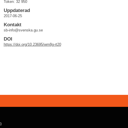
Token: 32 950
Uppdaterad
2017-06-25
Kontakt
sb-info@svenska.gu.se
DOI
https://doi.org/10.23695/wm8g-rt20
n