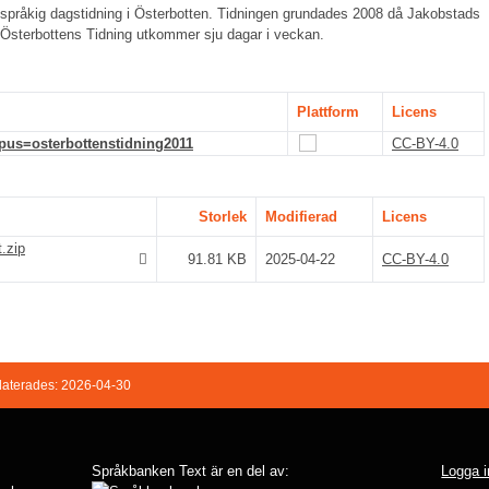
språkig dagstidning i Österbotten. Tidningen grundades 2008 då Jakobstads
 Österbottens Tidning utkommer sju dagar i veckan.
Plattform
Licens
rpus=osterbottenstidning2011
CC-BY-4.0
Storlek
Modifierad
Licens
.zip
91.81 KB
2025-04-22
CC-BY-4.0
aterades: 2026-04-30
Språkbanken Text är en del av:
Logga i