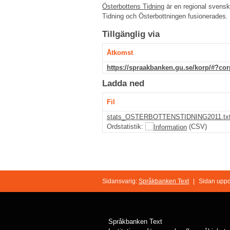
Österbottens Tidning
är en regional svensk
Tidning och Österbottningen fusionerades.
Tillgänglig via
Åtkomst
https://spraakbanken.gu.se/korp/#?co
Ladda ned
Fil
stats_OSTERBOTTENSTIDNING2011.txt
Ordstatistik:
(CSV)
Sidansvarig:
Språkbanken Text
|
Sidan uppd
Språkbanken Text