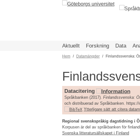
Hoppa
till
huvudinnehåll
Aktuellt
Forskning
Data
An
Hem
Datamängder
Finlandssvenska: Ös
Länkstig
Finlandssvens
Datacitering
Språkbanken (2017).
Finlandssvenska: Ös
och distribuerad av Språkbanken. https:/
Ytterligare sätt att citera dat
Regional svenskspråkig dagstidning i Ö
Korpusen är del av språkbanken för finlan
Svenska litteratursällskapet i Finland