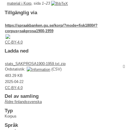
material i Korp
, sida
1–23
Tillgänglig via
https://spraakbanken.gu.se/korp/?mode=fisk1800#?
corpus=sakprosa1900-1959
CC-BY-4.0
Ladda ned
stats_SAKPROSA1900-1959.txt.zip
Ordstatistik:
(CSV)
483.29 KB
2025-04-22
CC-BY-4.0
Del av samling
Äldre finlandssvenska
Typ
Korpus
Språk