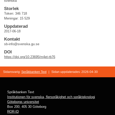
svenska
Storlek
Token: 346 718
Meningar: 15 529
Uppdaterad
2017-06-18
Kontakt
sb-info@svenska.gu.se
DOI
https://doi.org/10.23695/m4et-rb76
Sidansvarig:
Språkbanken Text
|
Sidan uppdaterades: 2026-04-30
Språkbanken Text
Institutionen för svenska, flerspråkighet och språkteknologi
Göteborgs universitet
Box 200, 405 30 Göteborg
ROR-ID