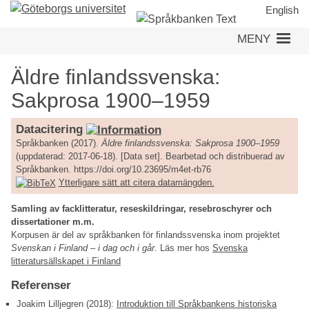
Hoppa
English
till
MENY
huvudinnehåll
Äldre finlandssvenska:
Sakprosa 1900–1959
Datacitering
Språkbanken (2017).
Äldre finlandssvenska: Sakprosa 1900–1959
(uppdaterad: 2017-06-18). [Data set]. Bearbetad och distribuerad av
Språkbanken. https://doi.org/10.23695/m4et-rb76
Ytterligare sätt att citera datamängden.
Samling av facklitteratur, reseskildringar, resebroschyrer och
dissertationer m.m.
Korpusen är del av språkbanken för finlandssvenska inom projektet
Svenskan i Finland – i dag och i går
. Läs mer hos
Svenska
litteratursällskapet i Finland
Referenser
Joakim Lilljegren (2018):
Introduktion till Språkbankens historiska