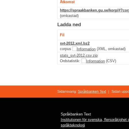
Åtkomst
https://spraakbanken.gu.se/korp/#?co
(omkastad)
Ladda ned
Fil
svt-2012.xml.bz2
corpus
(XML, omkastad)
stats_svt-2012.csv.zip
Ordstatistik:
(CSV)
Sidansvarig:
Språkbanken Text
|
Sidan uppd
Språkbanken Text
Institutionen för svenska, flerspråkighet
språkteknologi