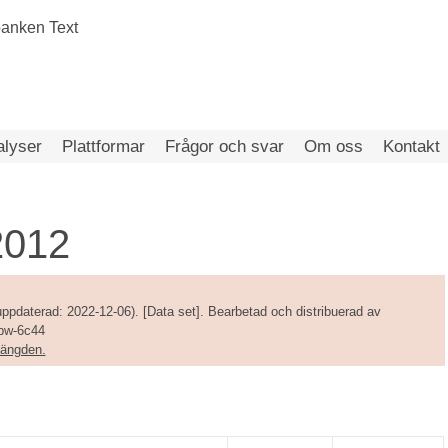
alyser
Plattformar
Frågor och svar
Om oss
Kontakt
2012
ppdaterad: 2022-12-06). [Data set]. Bearbetad och distribuerad av
bbw-6c44
amängden.