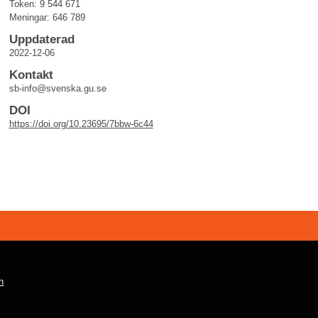
Token: 9 544 671
Meningar: 646 789
Uppdaterad
2022-12-06
Kontakt
sb-info@svenska.gu.se
DOI
https://doi.org/10.23695/7bbw-6c44
n