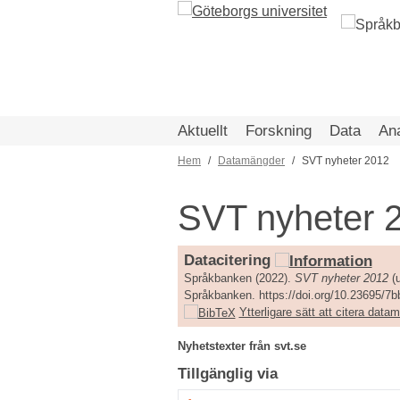
Hoppa
till
huvudinnehåll
Aktuellt
Forskning
Data
An
Hem
Datamängder
SVT nyheter 2012
Länkstig
SVT nyheter 
Datacitering
Språkbanken (2022).
SVT nyheter 2012
(u
Språkbanken. https://doi.org/10.23695/7
Ytterligare sätt att citera dat
Nyhetstexter från svt.se
Tillgänglig via