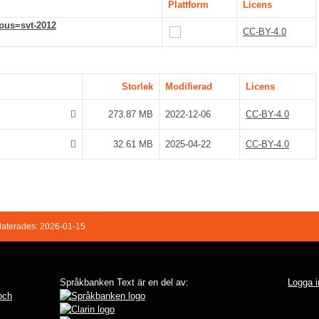
Plattform
Licens
rpus=svt-2012
CC-BY-4.0
Storlek
Modifierad
Licens
273.87 MB
2022-12-06
CC-BY-4.0
32.61 MB
2025-04-22
CC-BY-4.0
aterades: 2026-01-15
Språkbanken Text är en del av:
Logga i
 och