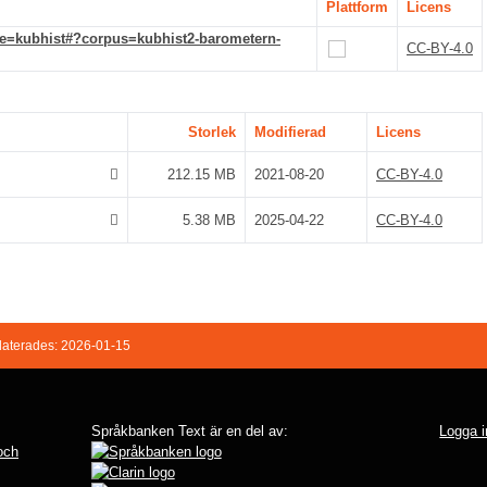
Plattform
Licens
de=kubhist#?corpus=kubhist2-barometern-
CC-BY-4.0
Storlek
Modifierad
Licens
212.15 MB
2021-08-20
CC-BY-4.0
5.38 MB
2025-04-22
CC-BY-4.0
aterades: 2026-01-15
Språkbanken Text är en del av:
Logga i
 och