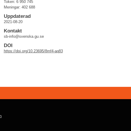
Token: 6 950 745
Meningar: 402 688
Uppdaterad
2021-08-20
Kontakt
sb-info@svenska.gu.se
DOI
https://doi.org/10.23695/8mf4-aq83
n