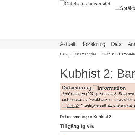
Hoppa
till
huvudinnehåll
Aktuellt
Forskning
Data
An
Hem
Datamängder
Kubhist 2: Baromete
Länkstig
Kubhist 2: Ba
Datacitering
Språkbanken (2021).
Kubhist 2: Baromete
distribuerad av Språkbanken. https://doi
Ytterligare sätt att citera dat
Del av samlingen Kubhist 2
Tillgänglig via