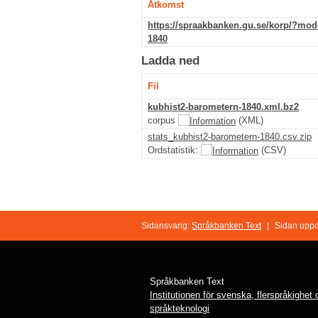
Åtkomst
https://spraakbanken.gu.se/korp/?mo
1840
Ladda ned
Fil
kubhist2-barometern-1840.xml.bz2
corpus
(XML)
stats_kubhist2-barometern-1840.csv.zip
Ordstatistik:
(CSV)
Sidansvarig:
Språkbanken Text
|
Sidan uppd
Språkbanken Text
Institutionen för svenska, flerspråkighet
språkteknologi