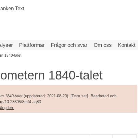
alyser
Plattformar
Frågor och svar
Om oss
Kontakt
rn 1840-talet
rometern 1840-talet
rn 1840-talet
(uppdaterad: 2021-08-20). [Data set]. Bearbetad och
.org/10.23695/8mf4-aq83
amängden.